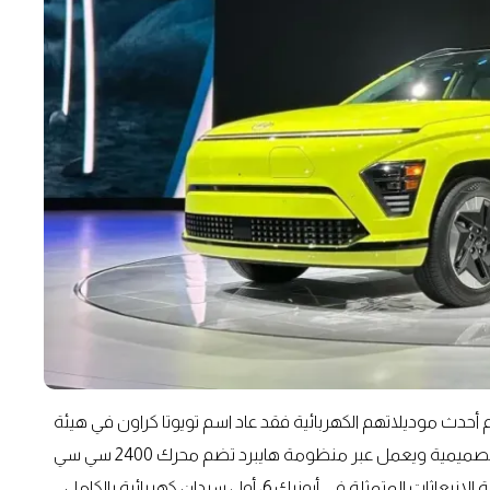
حدث موديلاتهم الكهربائية فقد عاد اسم تويوتا كراون في هيئة
طراز كروس أوفر بسقف منحني يحمل أحدث لغات العلامة التصميمية ويعمل عبر منظومة هايبرد تضم محرك 2400 سي سي
تيربو وأخر كهربائي، تواجدت أيضاً أجدد موديلات هيونداي عديمة الانبعاثات المتمثلة في أيونيك 6، أول سيدان كهربائية بالكامل