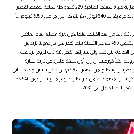
على مواجهة مختلف المناطق مع قطع الانبعاثات الكربونية بطارية كبيرة سعتها الصافية 229 كيلوواط/الساعة تدفعها لقطع
805 كم عبر الشحنة الواحدة وتولد منظومتها قوة 654 حصان مع عزم يقارب 840 نيوتن.متر لتتمكن من جر حتى 6350 كيلوجراماً
ائية بالكامل بعد الكشف عنها لأول مرة مطلع العام الماضي
وتتوفر إحدى فئاتها بمنظومة تولد قوة 754 حصان وتسير لما يتخطى 450 كم عبر الشحنة بينما تقدر على جر حمولة تزيد عن
س الجديدة التي تعد أولى سياراتها الكهربائية ذات الروح الرياضية
 500 كم، تضمن جناح شيفروليه أيضاً كورفيت إي راي، أول نسخة هايبرد في تاريخ سيارة
العضلات الشهيرة التي تحمل محرك 6200 سي سي V8 مع أخر كهربائي وتنطلق من الصفر لـ97 كم/س خلال ثانيتين ونصف، يأتي
ذلك بجانب نموذج الكروس أوفر الكهربائي إير فلو جرافيت من كرايسلر المصمم للعمل عبر بطارية توفر مدى سير فوق 640 كم