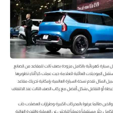
عة أيضاً نسخة كيا EV9 التسويقية، أول سيارة كهربائية بالكامل مزودة بصف ثالث للمقاعد من الصانع
قبل الموديلات العائلية للعلامة حيث عملت كيا أثناء تطويرها
ل المثال تقدم نسخة السيارة العالمية بإمكانية تحريك مقاعد
ظر الطبيعية المحيطة أو التفاعل بشكل أفضل مع ركاب الصف الثالث عند الالتفاف
 والذين طالما عرفوا بالمحركات الكبيرة وطرازات العضلات ذات
1500 أر إي في الكهربائية بالكامل، حلاً مستقبلياً وعملياً للباحثين عن العملية والقدرة العالية