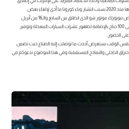
نوات الماضية وذلك للاعتماد المتزايد على الإنترنت في إطلاق
الطرازات الجديدة وارتفاع التكلفة فضلاً عن التدابير التي تم اتخاذها منذ 2020 بسبب انتشار وباء كورونا ما أدى لإلغاء بعض
الفعاليات خال هذه الفترة بينما اختلف الأمر هذا العام في معرض نيويورك موتور شو الذي انطلق بين السابع والـ16 من أبريل
الماضي حيث تواجدت أكثر من 700 سيارة على مستوى ما تخطى 100 جناح بالإضافة لظهور عشرات السيارات المعدلة وتوفير
لى الحضور.
 نفس الوقت يستعرض أحدث ما توصلت إليه الصناع حيث تضمن
حتراق الداخلي والنماذج المستقبلية وفي هذا الموضوع ندعوكم في