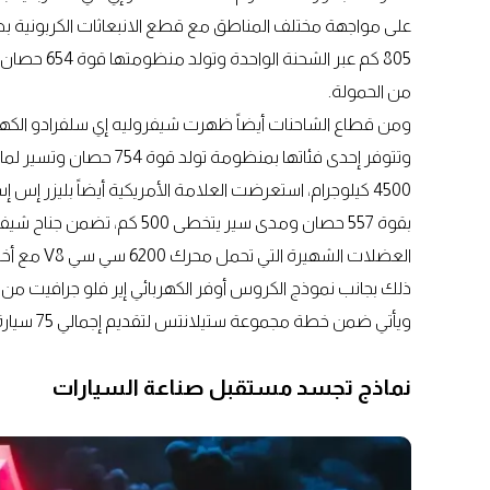
من الحمولة.
ومن قطاع الشاحنات أيضاً ظهرت شيفروليه إي سلفرادو الكهرب
4500 كيلوجرام، استعرضت العلامة الأمريكية أيضاً بليزر إس إ
بقوة 557 حصان ومدى سير يتخطى
ويأتي ضمن خطة مجموعة ستيلانتس لتقديم إجمالي 75 سيارة كهربائية بالكامل في 2030.
نماذج تجسد مستقبل صناعة السيارات