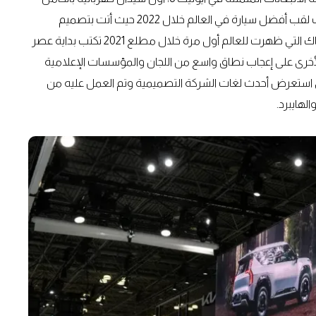
للصانع الكوري، التي تم الكشف عنها في يوليو الماضي وحصدت لقب أفضل سيارة في العالم خلال 2022 حيث أتت بتصميم
انسيابي حديث وعدة تقنيات ذكية متطورة، وأيونيك 5 الهاتشباك التي ظهرت للعالم أول مرة خلال مطلع 2021 تكتب بداية عصر
الأخرى على إعجاب نطاق واسع من اللجان والمؤسسات الإعلامية
ذي استعرض أحدث لغات الشركة التصميمية وتم العمل عليه من
لهايبرد.