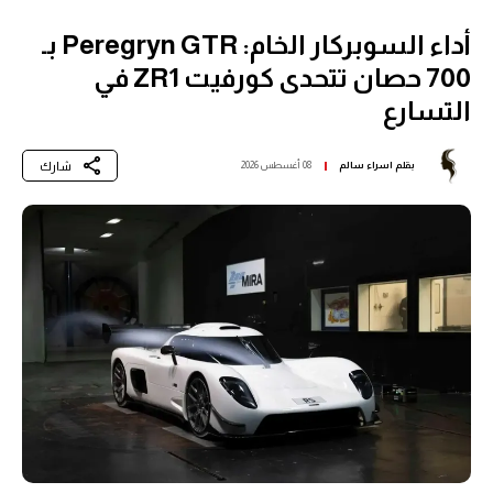
أداء السوبركار الخام: Peregryn GTR بـ
700 حصان تتحدى كورفيت ZR1 في
التسارع
شارك
بقلم
اسراء سالم
08 أغسطس 2026