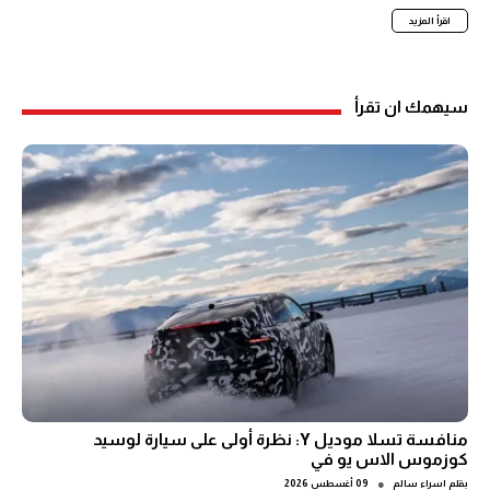
اقرأ المزيد
سيهمك ان تقرأ
منافسة تسلا موديل Y: نظرة أولى على سيارة لوسيد
كوزموس الاس يو في
●
بقلم
اسراء سالم
09 أغسطس 2026