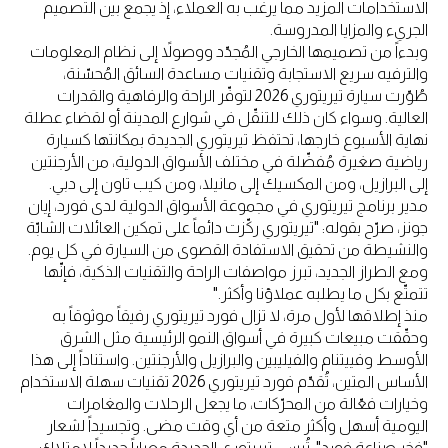
الاستخدامات المزيد مما يرغب به العملاء، إذ يجمع بين التصميم
الجريء والمزايا المدروسة.
وبدءاً من تصميمها الخارجي المُجدّد ووصولاً إلى نظام المعلومات
والترفيه سريع الاستجابة وتقنيات مساعدة السائق المُحسّنة،
طُوّرت سيارة تيريتوري 2026 لتوفّر الراحة والرفاهية والقدرات
العالية. وسواء كان ذلك للتنقّل في شوارع المدينة أو لقضاء عطلة
نهاية الأسبوع خارجها، تحتفظ تيريتوري الجديدة بمكانتها كسيارة
رياضية صغيرة مُفضّلة في مختلف الأسواق الدولية، من الأرجنتين
إلى البرازيل، ومن المكسيك إلى مانيلا، ومن كيب تاون إلى دبي.
مدير برنامج تيريتوري في مجموعة الأسواق الدولية لدى فورد، إيان
جونز، صرّح بقوله: "تيريتوري ركّزت دائماً على تمكين العائلات الشابّة
والنشيطة من تحقيق الاستفادة القصوى من السيارة في كل يوم.
ومع الطراز الجديد، تبرز مواصفات الراحة والتقنيات الذكية، فإنّها
تتمتّع بكل ما يطلبه عملاؤنا وأكثر."
منذ إطلاقها لأول مرة، لا تزال فورد تيريتوري رفيقاً موثوقاً به
وحقّقت مبيعات كبيرة في أسواق النمو الرئيسية مثل الشرق
الأوسط وفييتنام والفيليبين والبرازيل والأرجنتين. واستناداً إلى هذا
الأساس المتين، تُقدّم فورد تيريتوري 2026 تقنيات سهلة الاستخدام
وخيارات فعّالة من المحرّكات، ما يجعل الرحلات والمغامرات
اليومية أسهل وأكثر متعة من أي وقت مضى. وتجسيداً لشعار
"فخر صناعة فورد"، تُرسي تيريتوري الجديدة معياراً جديداً لامتلاك