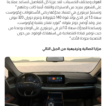
الهواء ومختلف التحسينات. لقد عززنا كل التفاصيل لنساعد عملاءنا
على الشعور بمزيد من الاسترخاء والثقة، أينما كانت رحلتهم."
وتستمرّ تيريتوري في اعتماد محرّكها رباعي الأسطوانات إيكوبوست
سعة 1.8 لتر، الذي يولّد قوة 140 كيلوواط وعزم دوران 320 نيوتن
متر. وقد أوضح جونز بقوله: "فورد تفتخر بتقنية إيكوبوست،
ويساعدنا المحرّك سعة 1.8 لتر في تيريتوري على الوفاء بوعدنا من
حيث توفير قيادة اقتصادية في استهلاك الوقود، من دون
التضحية بجودة الأداء."
مزايا اتصالية وترفيهية من الجيل التالي