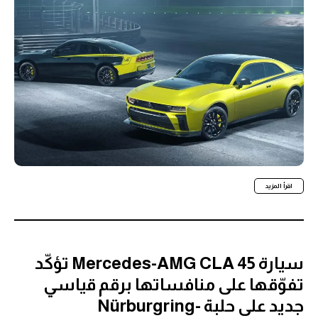
اقرأ المزيد
سيارة Mercedes-AMG CLA 45 تؤكّد
تفوّقها على منافساتها برقم قياسي
جديد على حلبة Nürburgring-