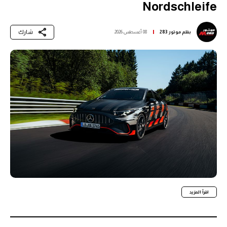
Nordschleife
شارك
بقلم
موتور 283
08 أغسطس 2026
اقرأ المزيد