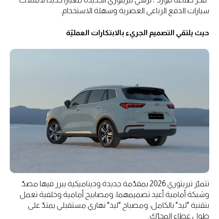
سيارات الدفع الرباعي العصرية وسهلة الاستخدام.
حيث يلتقي التصميم الجريء بالابتكارات العمليّة
تتميّز تيريتوري 2026 بمقدّمة جديدة وديناميكية يبرز فيها مصدّ
وشبكة أمامية أعيد تصميمهما، ومصابيح أمامية وخلفية تعمل
بتقنية "ليد" بالكامل، ومصباح "ليد" نهاري مستقبلي يمتدّ على
طول غطاء المحرّك.