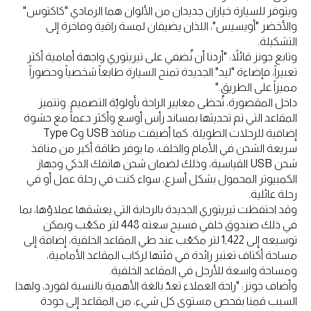
ويتوفر للسيارة خياران جديدان من الألوان هما الرمادي "كاكتوس"
والأخضر "أويسيس"، اللذان يضيفان لمسة راقية وفاخرة إلى
التشكيلة.
وتابع جونز قائلاً: "أردنا أن نُضفي على تيريتوري واجهة أمامية أكثر
تعبيراً، فإضاءة "ليد" الجديدة تمنح السيارة طابعاً شخصياً وحضوراً
مميزاً على الطريق."
داخل المقصورة، تُحظى معايير الراحة بأولويّة التصميم. وتتميز
المقاعد التي تم تحديثها بمساند رأس أوسع وأكثر دعماً مع حشوة
إضافية للرحلات الطويلة. كما أضيفت منافذ USB وType C
سريعة الشحن في الأمام والخلف، ما يوفر طاقة أكبر من منافذ
شحن USB القياسية، وذلك لضمان شحن هاتفك الذكي وجهاز
الكمبيوتر المحمول بشكل أسرع، سواء كنت في رحلة عمل أو في
رحلة عائلية.
وقد احتفظت تيريتوري الجديدة بالرحابة التي يعشقها عملاؤها، بما
في ذلك صندوق خلفي فسيح سعته 448 لتر مكعّب ويمكن
توسيعه إلى 1,422 لتر مكعّب عند طي المقاعد الخلفية، إضافة إلى
مساحة أكتاف تعتبر رائدة في فئتها لركاب المقاعد الأمامية،
ومساحة واسعة للأرجل في المقاعد الخلفية.
وأضاف جونز: "راحة العملاء تعدّ بالغة الأهمية بالنسبة لفورد، ولهذا
السبب قمنا بفحص مستوى كل شيء، من المقاعد إلى جودة