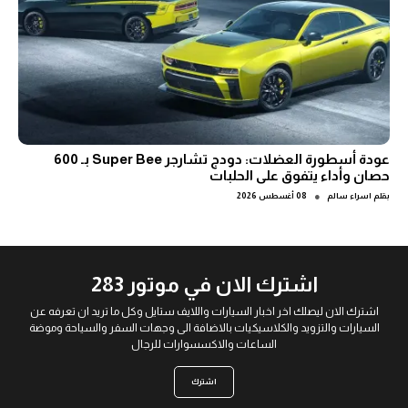
عودة أسطورة العضلات: دودج تشارجر Super Bee بـ 600
حصان وأداء يتفوق على الحلبات
●
بقلم
اسراء سالم
08 أغسطس 2026
اشترك الان في موتور 283
اشترك الان ليصلك اخر اخبار السيارات واللايف ستايل وكل ما تريد ان تعرفه عن
السيارات والتزويد والكلاسيكيات بالاضافة الى وجهات السفر والسياحة وموضة
الساعات والاكسسوارات للرجال
اشترك