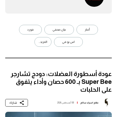
أخبار
بيان صحفي
فورد
اس يو في
المزيد...
عودة أسطورة العضلات: دودج تشارجر
Super Bee بـ 600 حصان وأداء يتفوق
على الحلبات
شارك
بقلم
اسراء سالم
08 أغسطس 2026