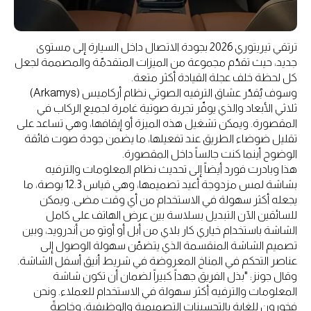
ترتقي تيريتوري 2026 بجودة الاتصال داخل السيارة إلى مستوى
جديد، حيث تقدّم مجموعة من الميزات المتقدمّة والمصممة لجعل
كل لحظة خلف عجلة القيادة أكثر متعة.
وسوف يُقدّر عشاق الترفيه الصوتي نظام أركاميس (Arkamys)
ثلاثي الأبعاد والذي يوفّر تجربة صوتية غامرة لجميع الركاب في
المقصورة. ويمكن تشغيل هذه الميزة أو إيقافها، وهي تساعد على
تقليل ضوضاء الطريق عند تفعيلها، ما يضمن جودة صوت فائقة
الوضوح أينما كنت جالساً داخل المقصورة.
هذا وبادرت فورد أيضاً إلى تحديث نظام المعلومات والترفيه
بشاشة لمس مزدوجة أعيد تصميمها، وهي قياس 12.3 بوصة، ما
يجعله أكثر سهولة في الاستخدام من أي وقت مضى. ويمكن
للسائقين الآن التبديل بسلاسة بين عرض الهاتف على كامل
الشاشة باستخدام خياري كار بلاي من أبل أو أوتو من أندرويد، وبين
تصميم الشاشة المنقسمة الذي يتضمّن سهولة الوصول إلى
عناصر التحكم في المناخ المعروضة في شريط أنيق أسفل الشاشة.
وقال جونز: "بذل الفريق جهداً كبيراً لضمان أن تكون شاشة
المعلومات والترفيه أكثر سهولة في الاستخدام للعملاء. ونحن
فخورون للغاية بالتحسينات التصميمية والوظيفية، وخاصةً