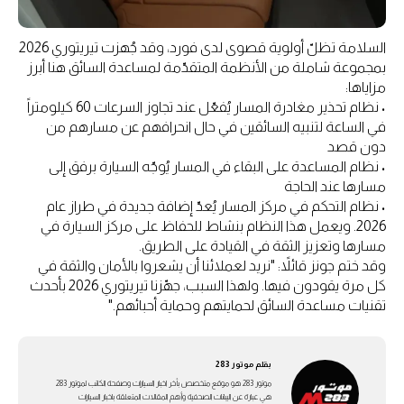
السلامة تظلّ أولوية قصوى لدى فورد، وقد جُهزت تيريتوري 2026
بمجموعة شاملة من الأنظمة المتقدّمة لمساعدة السائق هنا أبرز
مزاياها:
• نظام تحذير مغادرة المسار يُفعّل عند تجاوز السرعات 60 كيلومتراً
في الساعة لتنبيه السائقين في حال انحرافهم عن مسارهم من
دون قصد
• نظام المساعدة على البقاء في المسار يُوجّه السيارة برفق إلى
مسارها عند الحاجة
• نظام التحكم في مركز المسار يُعدّ إضافة جديدة في طراز عام
2026. ويعمل هذا النظام بنشاط للحفاظ على مركز السيارة في
مسارها وتعزيز الثقة في القيادة على الطريق.
وقد ختم جونز قائلاً: "نريد لعملائنا أن يشعروا بالأمان والثقة في
كل مرة يقودون فيها. ولهذا السبب، جهّزنا تيريتوري 2026 بأحدث
تقنيات مساعدة السائق لحمايتهم وحماية أحبائهم."
بقلم
موتور 283
موتور 283 هو موقع متخصص بأخر اخبار السيارات وصفحة الكاتب لموتور 283
هي عبارة عن اليبانات الصحفية وأهم المقالات المتعلقة باخبار السيارات