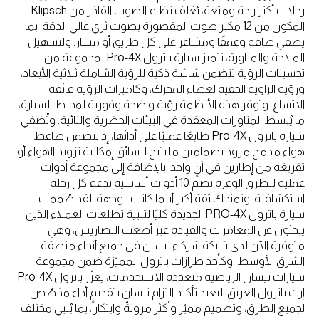
رحلات أكثر راحة ومتعة، يُغلف نظام الصوت الفاخر من Klipsch
المكون من 12 مكبر صوت المقصورة بصوت ثري عالي الدقة، بما
يضفي طاقة وعمقًا ومشاعر على كل طريق أو مسار. ولتسهيل
الملاحة والمناورة، تتميز سيارة باترول Pro-4X بمجموعة من
تحسينات الرؤية تتضمن شاشة ذكية للرؤية الشاملة ثلاثية الأبعاد،
ورؤية الزاوية الخفية لغطاء المحرك، وكاميرات الرؤية فائقة
الاتساع. وتوفر هذه الأنظمة رؤية واضحة وفورية لمحيط السيارة،
ما يُبسط المناورات المعقدة في البيئات الحضرية والنائية. وتُضفي
سيارة باترول Pro-4X طابعًا عمليًا على أدائها، إذ تتضمن ضاغط
هواء مدمج مزود بصمامين ما يتيح للسائق إمكانية تزويد الهواء أو
تفريغه من إطارين في آنٍ واحد، بالإضافة إلى مجموعة أدوات
عملية للطرق الوعرة تضم 10 أدوات أساسية تدعم كل رحلة
استكشافية، وتمنحك ثقة أكبر أينما كانت الوجهة. لقد صُممت
سيارة باترول PRO-4X الجديدة كليًا لتلبية تطلعات العملاء الذين
يبحثون عن المغامرات والقيادة عبر أصعب التضاريس، وهي
متوفرة الآن لدى شبكة شركاء نيسان في جميع أنحاء منطقة
الشرق الأوسط. وكأحد طرازات باترول المميّزة ضمن مجموعة
سيارات نيسان الرياضية متعددة الاستخدمات، يعزّز باترول Pro-4X
إرث باترول العريق، ليعيد تأكيد التزام نيسان بتقديم أداء مخصّص
لجميع الطرق، وتصميم مميّز وأكثر مرونةّ وابتكاراً، بما يُلبي مختلف