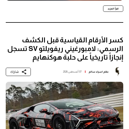
اقرأ المزيد
كسر الأرقام القياسية قبل الكشف
الرسمي: لامبورغيني ريفويلتو SV تسجل
إنجازاً تاريخياً على حلبة هوكنهايم
شارك
بقلم
اسراء سالم
07 أغسطس 2026