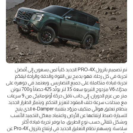
تم تصميم باترول PRO-4X الجديد كلياً لمن يسعون إلى أفضل
تجربة في كل رحلة، فهو يدمج بين القوة والدقة والراحة ليقدّم
تجربة قيادة متكاملة على جميع التضاريس. ويعتمد في جوهره على
محرّك V6 مزدوج التيربو سعة 3.5 لتر يولّد 425 حصاناً و700 نيوتن
متر من عزم الدوران، إلى جانب ناقل حركة أوتوماتيكي من 9 سرعات
مع مبدلات سرعة خلف المقود لتعزيز التحكم. ويتميّز الطراز الجديد
بنظام تعليق هوائي متكيف مزوّد بتقنية e-Damper الذي يتيح
للسيارة ضبط ارتفاعها عن الأرض واعتماد معدّل التخميد الأنسب
وبشكل تلقائي حسب نوع الطريق، ما يوفر تجربة قيادة أكثر
سلاسة. ويسهم نظام التعليق الجديد في ارتفاع باترول Pro-4X عن