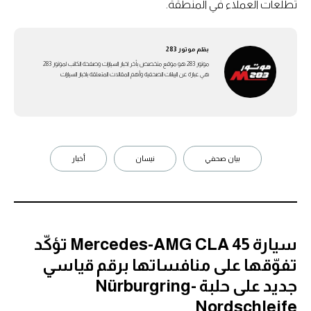
تطلعات العملاء في المنطقة.
بقلم
موتور 283
موتور 283 هو موقع متخصص بأخر اخبار السيارات وصفحة الكاتب لموتور 283
هي عبارة عن اليبانات الصحفية وأهم المقالات المتعلقة باخبار السيارات
بيان صحفي
نيسان
أخبار
سيارة Mercedes-AMG CLA 45 تؤكّد
تفوّقها على منافساتها برقم قياسي
جديد على حلبة Nürburgring-
Nordschleife