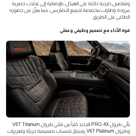
وتفاصيل خارجية داكنة على الهيكل، بالإضافة إلى عجلات حصرية
مزودة بإطارات مخصصة لجميع التضاريس، مما يعزّز من حضوره
الطاغي على الطريق.
قوة الأداء مع تصميم وظيفي وعملي
يأتي باترول PRO-4X الجديد كلياً بين فئتي باترول V6T Titanium
وباترول V6T Platinum، ويتميّز بلمسات تصميمية جريئة وتعزيزات