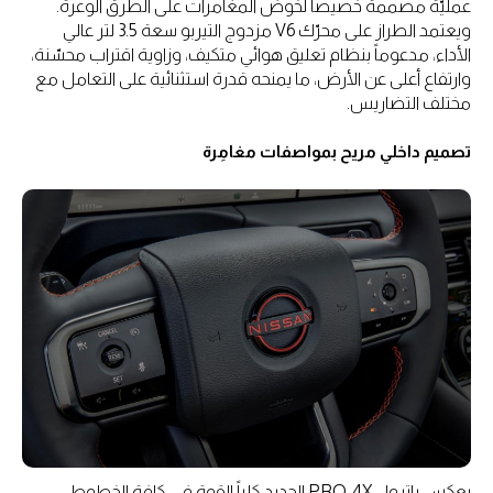
عمليّة مصممة خصيصاً لخوض المغامرات على الطرق الوعرة.
ويعتمد الطراز على محرّك V6 مزدوج التيربو سعة 3.5 لتر عالي
الأداء، مدعوماً بنظام تعليق هوائي متكيف، وزاوية اقتراب محسّنة،
وارتفاع أعلى عن الأرض، ما يمنحه قدرة استثنائية على التعامل مع
مختلف التضاريس.
تصميم داخلي مريح بمواصفات مغامِرة
يعكس باترول PRO-4X الجديد كلياً القوة في كافة الخطوط