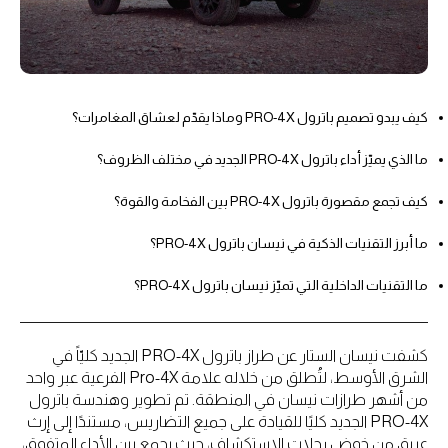
كيف يبدو تصميم باترول PRO-4X وماذا يقدّم لعشاق المغامرات؟
ما الذي يميّز أداء باترول PRO-4X الجديد في مختلف الظروف؟
كيف تجمع مقصورة باترول PRO-4X بين الفخامة والقوة؟
ما أبرز التقنيات الذكية في نيسان باترول PRO-4X؟
ما التقنيات الداخلية التي تميّز نيسان باترول PRO-4X؟
كشفت نيسان الستار عن طراز باترول PRO-4X الجديد كليّاً في
الشرق الأوسط، لتُطلق من خلاله علامة Pro-4X الفرعية عبر واحد
من أشهر طرازات نيسان في المنطقة. تم تطوير وهندسة باترول
PRO-4X الجديد كليًا للقيادة على جميع التضاريس، مستندًا إلى إرث
عريق من خوض رحلات الاستكشاف، حيث يجمع بين الأداء المتفوق،