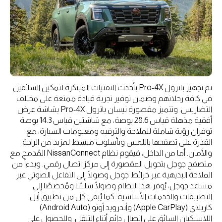
تم تجهيز باترول Pro-4X بأحدث التقنيات المبتكرة لتمكين السائقين
في كافة رحلاتهم وضمان توفير تجربة قيادة ممتعة على مختلف
التضاريس. وتتميز مقصورة نيسان باترول Pro-4X بشاشة عرض
أفقية مذهلة قياس 28.6 بوصة، مع شاشتين قياس 14.3 بوصة
توفران رؤية شاملة للملاحة والترفيه ومعلومات السيارة، مع
القدرة على تصفحها باللمس وبأسلوب مبسط لمزيد من الراحة
والأمان. أما من الداخل، فيقوم نظام NissanConnect المُدمج مع
متصفح جوجل بتحويل المقصورة إلى مركز اتصال رقمي. وبدءاً من
الملاحة البديهية عبر خرائط جوجل وصولًا إلى التفاعل الصوتي عبر
مساعد جوجل، يُوفر هذا النظام وصولًا سلسًا ومُخصصًا إلى
التطبيقات والخدمات الأساسية. كما يُبقي كل من تطبيق أبل
كاربلاي (Apple CarPlay) وأندرويد أوتو (Android Auto)
اللاسلكيان السائق على اتصال دائم أثناء التنقل. وللحصول على