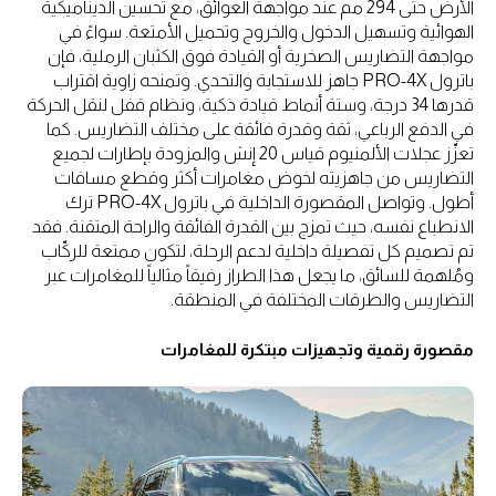
الأرض حتى 294 مم عند مواجهة العوائق، مع تحسين الديناميكية
الهوائية وتسهيل الدخول والخروج وتحميل الأمتعة. سواءً في
مواجهة التضاريس الصخرية أو القيادة فوق الكثبان الرملية، فإن
باترول PRO-4X جاهز للاستجابة والتحدي. وتمنحه زاوية اقتراب
قدرها 34 درجة، وستة أنماط قيادة ذكية، ونظام قفل لنقل الحركة
في الدفع الرباعي، ثقة وقدرة فائقة على مختلف التضاريس. كما
تعزّز عجلات الألمنيوم قياس 20 إنش والمزودة بإطارات لجميع
التضاريس من جاهزيته لخوض مغامرات أكثر وقطع مسافات
أطول. وتواصل المقصورة الداخلية في باترول PRO-4X ترك
الانطباع نفسه، حيث تمزج بين القدرة الفائقة والراحة المتقنة. فقد
تم تصميم كل تفصيلة داخلية لدعم الرحلة، لتكون ممتعة للركّاب
ومُلهمة للسائق، ما يجعل هذا الطراز رفيقاً مثالياً للمغامرات عبر
التضاريس والطرقات المختلفة في المنطقة.
مقصورة رقمية وتجهيزات مبتكرة للمغامرات