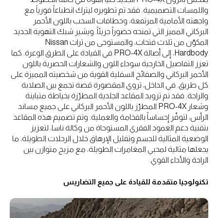
واللمسات التصميمية. فقد تم تطويره ليترك انطباعاً فورياً مع
واجهته الأمامية المرتفعة، وخطافات السحب باللون الأحمر
البركاني المميز التي تمنحه حضوراً جريئاً. ويشير شبك التهوية الجديد
المكوّن من ثلاث فتحات، والمستوحى من تراث Nissan
Hardbody، إلى أصالة PRO-4X في القيادة على الطرق الوعرة. كما
تعزز التفاصيل الخارجية سوداء اللون والشعارات الحصرية باللون
الأحمر البركاني والصفائح السفلية القوية من شخصيته المميزة على
كل طريق. في الداخل، تروي المقصورة قصة تجمع بين الصلابة
والراحة. فقد تم تزويد المقاعد الجلدية المطرّزة بخياطة متباينة
وشعار PRO-4X المطرّز باللون الأحمر البركاني على جميع مساند
الرأس، لتوفّر إحساساً بالفخامة والعملية. وتم تصميم هذه المقاعد
بتقنية دعم العمود الفقري المستوحاة من وكالة ناسا، لتعزيز
الوضعية المثالية للجسم وتقليل الإرهاق خلال الرحلات الطويلة، ما
يجعلها مثالية لمحبي المغامرات الطويلة، مع مزيج متوازن بين
الراحة والأداء القوي.
تكنولوجيا متقدمة للقيادة على جميع التضاريس