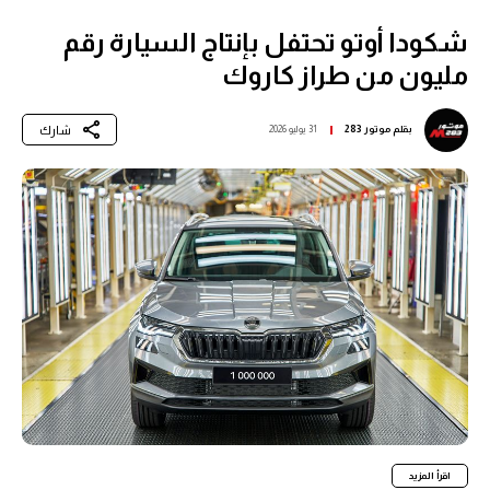
شكودا أوتو تحتفل بإنتاج السيارة رقم
مليون من طراز كاروك
شارك
بقلم
موتور 283
31 يوليو 2026
اقرأ المزيد