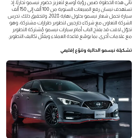
تأتي هذه الخطوة ضمن رؤية أوسع لتعزيز حضور نيسمو تجاريًا، إذ
تستهدف نيسان رفع المبيعات السنوية من 100 ألف إلى 150 ألف
سيارة تحمل شعار نيسمو بحلول نهاية 2028. ولتحقيق ذلك، تدرس
الشركة التعاون مع شركاء خارجيين لتطوير طرازات مشتركة، وهو
تحوّل لافت قد يفتح الباب أمام سيارات نيسمو مُشتركة التطوير
مع علامات أخرى، بما يوسّع قاعدة العملاء ويقلّل تكاليف التطوير.
تشكيلة نيسمو الحالية وتنوّع إقليمي