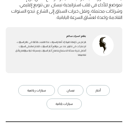
تموضع للأداء في قلب استراتيجية نيسان. بين تنويع إقليمي،
وشراكات محتملة، ونقل خبرات السباق إلى الشارع، تبدو السنوات
القادمة واعدة لعشّاق السرعة اليابانية.
بقلم
اسراء سالم
بالرغم من كونها طبيبة إلا أنها ولسنوات عدة اهتمت بالكتابة في عالم السيارات،
ثم شاركت في تطوير عدد من مواقع أخبار السيارات، لتقدم لعاشقي السيارات
أفضل تجربة ممكنة للاستمتاع بتصفح أخبار السيارات ومعرفة خبايا سياراتهم وأدق
تفاصيلها
أخبار
نيسان
سيارات رياضية
سيارات يابانية