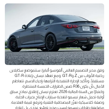
وفق مدير التصميم العالمي ألفونسو ألبايزا، ستتموضع سكايلاين
رباعية الأبواب بين Z وGT-R. ومع تعهّد نيسان بإعادة GT-R
مستقبلًا، وتأكيد الإدارة التنفيذية التزامها بإحياء الاسم، تتعاظم
الآمال بأن يكون R36 ضمن الطرازات الخمسة المنتظرة.
واعتبارًا من السنة المالية 2026، تعتزم نيسان إطلاق نماذج سباق
أولية تحمل شعار نيسمو لتغذية سيارات الإنتاج بخبرات الحلبة،
وصفة كلاسيكية تعزّز المصداقية التقنية وترفع قيمة العلامة.
مضاعفة طرازات نيسمو ليست مجرد توسّع عددي، بل إعادة