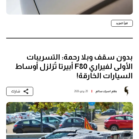
اقرأ المزيد
بدون سقف وبلا رحمة: التسريبات
الأولى لفيراري F80 أبيرتا تُزلزل أوساط
السيارات الخارقة!
شارك
بقلم
اسراء سالم
28 يوليو 2026