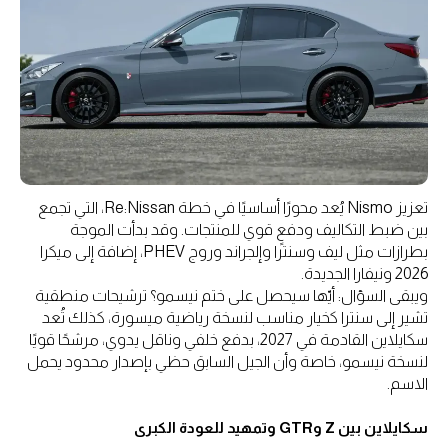
تعزيز Nismo يُعد محورًا أساسيًا في خطة Re:Nissan، التي تجمع
بين ضبط التكاليف ودفعٍ قوي للمنتجات. وقد بدأت الموجة
بطرازات مثل ليف وسنترا وإلجراند وروج PHEV، إضافة إلى ميكرا
2026 ونيفارا الجديدة.
ويبقى السؤال: أيّها سيحصل على ختم نيسمو؟ ترشيحات منطقية
تشير إلى سنترا كخيار مناسب لنسخة رياضية ميسورة، كذلك تُعد
سكايلاين القادمة في 2027، بدفع خلفي وناقل يدوي، مرشحًا قويًا
لنسخة نيسمو، خاصة وأن الجيل السابق حظي بإصدار محدود يحمل
الاسم.
سكايلاين بين Z وGTR وتمهيد للعودة الكبرى