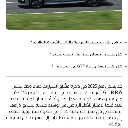
ما هي طرازات نيسمو المتوفرة حاليًا في الأسواق العالمية؟
هل ستحصل نيسان سنترا على نسخة نيسمو؟
هل أكدت نيسان عودة GTR في المستقبل؟
قد يسجّل عام 2025 في ذاكرة عشّاق السيارات كعام وداع نيسان
GT-R R35، أيقونة الأداء اليابانية التي حملت لقب “غودزيلا” لأكثر
من عقد ونصف. لكن خلف هذا الوداع، تُحضّر نيسان لمرحلة جديدة
تعيد فيها الاعتبار للأداء الرياضي عبر توسيع علامة نيسمو، ذراعها
المتخصص في السيارات عالية الأداء، في خطوة استراتيجية تهدف
إلى مضاعفة التشكيلة من خمسة طرازات إلى عشرة خلال السنوات
المقبلة.