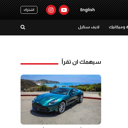
English
اشترك
 وميكانيك
لايف ستايل
سيهمك ان تقرأ