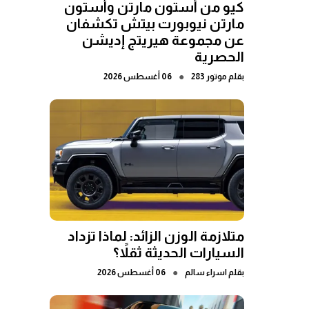
كيو من أستون مارتن وأستون
مارتن نيوبورت بيتش تكشفان
عن مجموعة هيريتج إديشن
الحصرية
●
بقلم
موتور 283
06 أغسطس 2026
متلازمة الوزن الزائد: لماذا تزداد
السيارات الحديثة ثقلاً؟
●
بقلم
اسراء سالم
06 أغسطس 2026