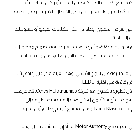
نها تتبع الأجسام المتحركة، مثل المشاة أو راكبي الدراجات أو
 حركة المرور والطقس من خلال الاتصال بالانترنت أو عبر أنظمة
ن لعرض المحتوى الإعلامي، مثل مكالمات الفيديو أو معلومات
 السياحية.
هيونداي ذكرت أيضًا أن هذه التقنية قد يتم طرحها في الأسواق بحلول عام 2027، وأن إدخالها قد يغير طريقة تصميم مقصورات
ت التقليدية، مما يسمح بتصميم الجزء العلوي من لوحة القيادة
.
تطبيقه على الزجاج الأمامي، وهذا الفيلم قادر على إعادة إنشاء
مة على تقنية الـ LED.
في سبتمبر، عرضت شركة فورد نموذجًا أوليًا لنظام مشابه، والذي تطوره بالتعاون مع شركة Ceres Holographics. كما عرضت
بي إم دبليو نظامًا خاصًا بها في سيارتها النموذجية i Vision Dee، وأكدت أن شكلاً من أشكال هذه التقنية سيجد طريقه إلى
سياراتها الكهربائية من الجيل التالي، والتي يشار إليها داخليًا باسم عائلة Neue Klasse. ومن المتوقع أن يتم إطلاق أول سيارة
كما تحدث ألفونسو ألبايسا، رئيس التصميم في شركة نيسان، في مقابلة مع Motor Authority، قائلاً إن الشاشات داخل لوحة