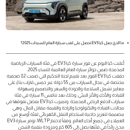
ما الذي جعل كيا EV3 تحصل على لقب سيارة العام للسيدات 2025؟
أعلنت كيا اليوم عن فوز سيارة كيا EV3 في فئة السيارات الرياضية
المدمجة ضمن جوائز سيارة العام العالمية للنساء 2025.
حققت كيا EV3 الفوز بعد تقييم لجنة التحكيم التي ضمت 82 صحفية
مختصة في مجال السيارات من 55 دولة عبر خمس قارات بناءً على
معايير تشمل السلامة والجودة والسعر والتصميم وسهولة
القيادة والأداء والأثر البيئي، وذلك بعد تنافس 11 سيارة في فئة
سيارات الدفع الرباعي المدمجة. وتميزت كيا EV3 بفضل تفوقها في
مجالات القيادة والتكنولوجيا والراحة والقيمة مقابل المال، وهي
مصممة لتعزيز جاذبية استخدام التنقل الكهربائي لفئة أوسع من
العملاء في جميع أنحاء العالم. وفقاً لاختبارWLTP، توفر سيارة EV3
مدى رائداً في فئتها يصل إلى 605 كم ومزودة بتقنية الشحن