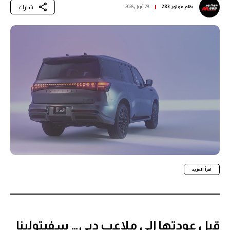
شارك
بقلم
موتور 283
29 أبريل 2026
اقرأ المزيد
قبل عودتها إلى ملاعب دبي… سفيتولينا