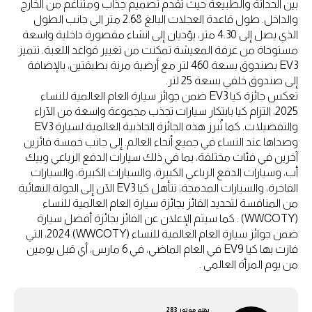
بين الحداثة والطبيعة حيث تُقدم تصميم جذاب ومتناغم من الخارج
والداخل. طول قاعدة العجلات البالغ 2.68 متر الى جانب الطول
الذي يصل إلى 4.30 متر، يؤديان إلى انشاء مقصورة داخلية واسعة
مستوحاة من غرفة المعيشة تمكنت من تغيير قواعد اللعبة. تتميز
EV3 بصندوق بسعة 460 لتر مع أرضية مرنة بطبقتين، بالإضافة
إلى صندوق خلفي بسعة 25 لتر.
تعكس جائزة كيا EV3 ضمن جوائز سيارة العام العالمية للنساء
2025، التزام كيا بابتكار سيارات تجذب مجموعة واسعة من الآراء
والتفضيلات. كما تُبرز هذه الجائزة الجاذبية العالمية لسيارة EV3
وصداها عند النساء في جميع أنحاء العالم. إلى جانب خمسة فائزين
آخرين في فئات مختلفة، بما في ذلك سيارات الدفع الرباعي وبيك
أب، وسيارات الدفع الرباعي الكبيرة، والسيارات الكبيرة، والسيارات
الفاخرة، والسيارات المدمجة، تتأهل كيا EV3 الآن إلى الجولة النهائية
من المنافسة لتحديد الفائز بجائزة سيارة العام العالمية للنساء
(WWCOTY) . كما سيتم الإعلان عن الفائز بجائزة أفضل سيارة
ضمن جوائز سيارة العام العالمية للنساء (WWCOTY) 2024، التي
فازت بها كيا EV9 في العام الماضي، في 6 مارس، أي قبل يومين
من يوم المرأة العالمي .
بقلم
موتور 283