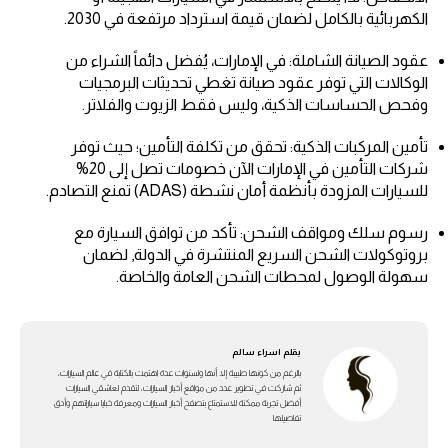
الكهربائية بالكامل لضمان قيمة استرداد مرتفعة في 2030.
عقود الصيانة الشاملة: في الإمارات، يُفضل دائماً الشراء من
الوكالات التي توفر عقود صيانة تغطي تحديثات البرمجيات
وفحص الحساسات الذكية، وليس فقط الزيوت والفلاتر.
تأمين المركبات الذكية: تحقق من تكلفة التأمين؛ حيث توفر
شركات التأمين في الإمارات الآن خصومات تصل إلى 20%
للسيارات المزودة بأنظمة أمان نشطة (ADAS) تمنع التصادم.
رسوم سلك ومواقف الشحن: تأكد من توافق السيارة مع
بروتوكولات الشحن السريع المنتشرة في الدولة, لضمان
سهولة الوصول لمحطات الشحن العامة والخاصة.
بقلم
اسراء سالم
بالرغم من كونها طبيبة إلا أنها ولسنوات عدة اهتمت بالكتابة في عالم السيارات،
ثم شاركت في تطوير عدد من مواقع أخبار السيارات، لتقدم لعاشقي السيارات
أفضل تجربة ممكنة للاستمتاع بتصفح أخبار السيارات ومعرفة خبايا سياراتهم وأدق
تفاصيلها