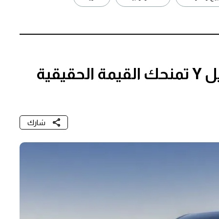
فخ الموديلات: أي تسلا موديل Y تمنحك القيمة الحقيقية
شارك