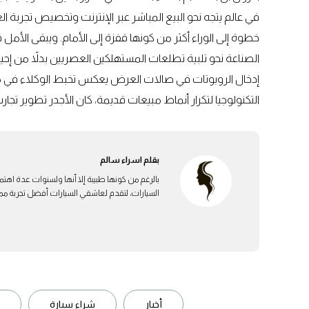
في عالم يتجه نحو البيع المباشر عبر الإنترنت وتخصيص تجربة ا
خطوة إلى الوراء أكثر من كونها قفزة إلى الأمام. ويبقى الأمل ق
الصناعة نحو تلبية تطلعات المستهلكين العصريين بدلاً من إحي
إدخال الروبوتات في صالات العرض يعكس تخبط الوكلاء في موا
التكنولوجيا لتكرار أنماط مبيعات قديمة، كان الأجدر تطوير تجارب
بقلم
اسراء سالم
بالرغم من كونها طبيبة إلا أنها ولسنوات عدة اهتم
السيارات، لتقدم لعاشقي السيارات أفضل تجربة ممكن
أخبار
شراء سيارة
ب