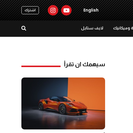
English
اشترك
 وميكانيك
لايف ستايل
سيهمك ان تقرأ