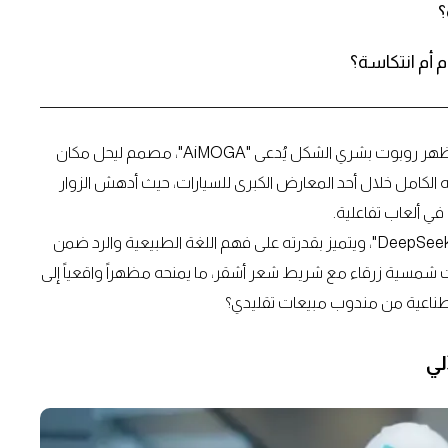
؟
 أم انتكاسة؟
في محاولة يائسة لإعادة ابتكار تجربة شراء السيارات التقليدية، ظهر روبوت بشري الشكل يُدعى "AiMOGA"، مصمم ليحل مكان
لكامل خلال أحد المعارض الكبرى للسيارات، حيث أدهش الزوار
ي ألعاب تفاعلية.
الروبوت يستخدم الذكاء الاصطناعي المتقدم مثل نموذج "DeepSeek AI"، ويتميز بقدرته على فهم اللغة الطبيعية والرد ضمن
ت شمسية زرقاء مع شريط شعر أشقر، ما يمنحه مظهراً واقعياً إلى
اصطناعية من مندوب مبيعات تقليدي؟
لي