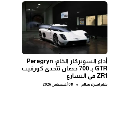
أداء السوبركار الخام: Peregryn
GTR بـ 700 حصان تتحدى كورفيت
ZR1 في التسارع
●
بقلم
اسراء سالم
08 أغسطس 2026