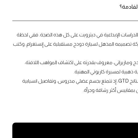
لقادمة؟
الدراسات الإبداعية في ديترويت على كل هذه الضجة. ففي لحظة
كة تصميمه المذهل لسيارة دودج مستقبلية على إنستغرام، وكتب
ومازيراتي، معروف بقدرته على اكتشاف المواهب اللافتة،
ة ذهبية لمسيرة كاريوتي المهنية.
السيارة التي صممها كاريوتي تبدو كمنافس شرس لطراز موستانج GTD، إذ تتمتع بجسم عضلي مدروس، وتفاصيل انسيابية
 بمقاييس أكثر رشاقة وجرأة.