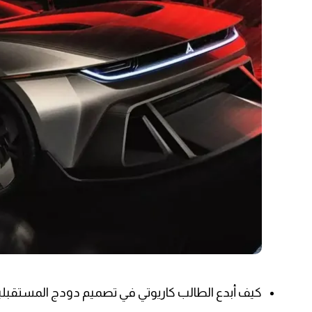
كيف أبدع الطالب كاريوتي في تصميم دودج المستقبلي