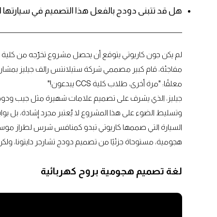
هل قد تتبنى دودج بالفعل هذا التصميم في سيارتها ا
لم يكن جون كاريوتي يتوقع أن يحصل مشروع تخرّجه من كلية 
مفاجئة، قام كبير مصممي شركة ستيلانتس رالف جيليز بمشار
معلقًا: "مرة أخرى، طلاب كلية CCS يبدعون!"
جيليز، الذي يشرف على تصميم علامات شهيرة مثل جيب ودودج 
وتسليط الضوء على هذا المشروع لا يُعتبر مجرد إشادة، بل بواب
هجومية، مستوحاة جزئيًا من تصميم دودج تشارجر دايتونا، ولكن
لغة تصميم هجومية بروح كهربائية