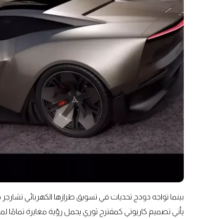
يأتي تصميم كاريوتي كمقترح ثوري يحمل رؤية مغايرة تمامًا لما