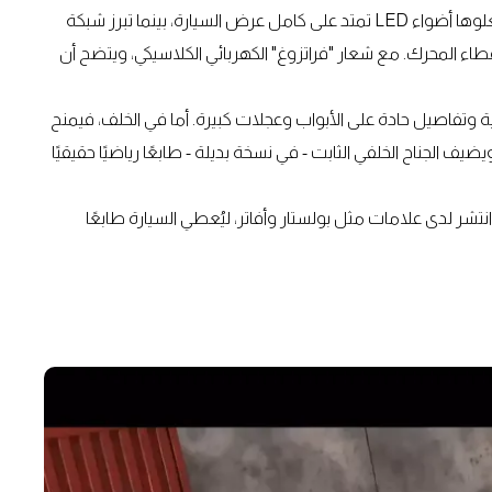
في المقدمة، تهيمن الشفّة الأمامية الضخمة على المشهد، تعلوها أضواء LED تمتد على كامل عرض السيارة، بينما تبرز شبكة
اء المحرك. مع شعار "فراتزوغ" الكهربائي الكلاسيكي، ويتضح أن
ة وتفاصيل حادة على الأبواب وعجلات كبيرة. أما في الخلف، فيمنح
ف الجناح الخلفي الثابت - في نسخة بديلة - طابعًا رياضيًا حقيقيًا
ًا انتشر لدى علامات مثل بولستار وأفاتر، ليُعطي السيارة طابعًا