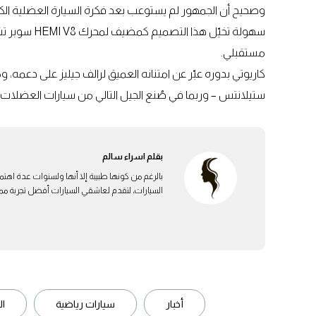
وصحيح أن الجمهور لم يستوعب بعد فكرة السيارة العضلية الكهر
سهولة تخيّل 
مستقبلي.
كاريوتي بدوره عبّر عن امتنانه العميق لرالف جيليز على دعمه،
ستيلانتس – وربما في صُنع الجيل التالي من سيارات العضلات –
بقلم
اسراء سالم
بالرغم من كونها طبيبة إلا أنها ولسنوات عدة اهتم
السيارات، لتقدم لعاشقي السيارات أفضل تجربة ممكن
أخبار
سيارات رياضية
ال