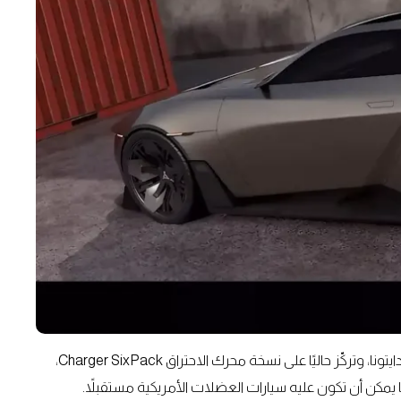
بينما تواجه دودج تحديات في تسويق طرازها الكهربائي تشارجر دايتونا، وتركّز حاليًا على نسخة محرك الاحتراق Charger SixPack،
 يمكن أن تكون عليه سيارات العضلات الأمريكية مستقبلاً.