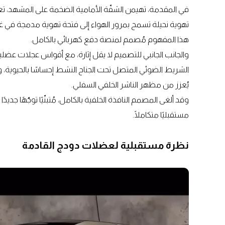
تهوية نحيلة تسمح بمرور الهواء إلى فتحة تهوية مدمجة في غط
هذا المفهوم مُصمم لمنصة دفع كهربائي بالكامل.
والجانب الجانبي للتصميم لا يقل إثارة، مع أقواس عجلات عضلي
الشريط الضوئي المتصل تحت الجناح النشط إحساسًا بالحيوية، ويضي
يُعزز من مظهر الناشر الخلفي السفلي.
وقد ألغى المصمم النافذة الخلفية بالكامل، مُتبنّيًا توجّهًا جديد
مستقبليًا متكاملًا.
نظرة مستقبلية لعضلات دودج القادمة