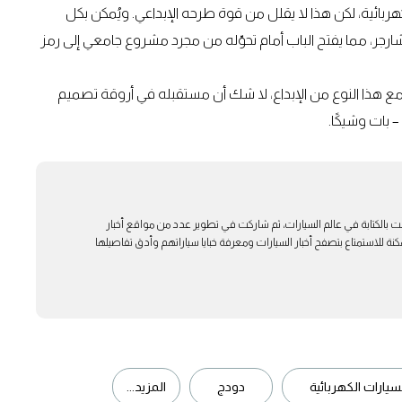
بائية، لكن هذا لا يقلل من قوة طرحه الإبداعي. ويُمكن بكل
هذا التصميم كمضيف لمحرك HEMI V8 سوبر تشارجر، مما يفتح الباب أمام تحوّله من مجرد مشروع جامعي إلى رمز
 ومع هذا النوع من الإبداع، لا شك أن مستقبله في أروقة تصميم
 بات وشيكًا.
ت بالكتابة في عالم السيارات، ثم شاركت في تطوير عدد من مواقع أخبار
ة للاستمتاع بتصفح أخبار السيارات ومعرفة خبايا سياراتهم وأدق تفاصيلها
سيارات الكهربائية
دودج
المزيد...