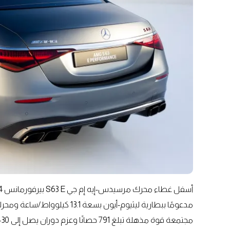
مدعومًا ببطارية ليثيوم-أيون بس