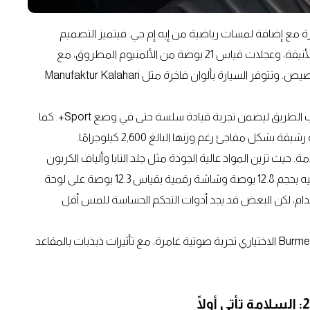
اقة إس كلاس الشهيرة مع إضافة لمسات رياضية من إيه إم جي. فيتميز التصميم
الخارجي بشبكة بان أمريكانا الأيقونية، ومصابيح LED الأمامية الأنيقة، وعجلات قياس 21 بوصة من الألمنيوم المطروق، مع
خيارات ترقية إضافية للراغبين بمظهر أكثر جرأة ومزيد من التخصيص. وتتوفر السيارة بألوان فاخرة مثل Manufaktur Kalahari
هذا ويوفر نظام التعليق الهوائي راحة فائقة، حيث يمتص عيوب الطريق ليضمن تجربة قيادة سلسة حتى في وضع Sport+. كما
ل مفاجئ رغم وزنها البالغ 2,600 كيلوجرامًا.
. حيث تزين المواد عالية الجودة مثل جلد النابا وألياف الكربون
التصميم الداخلي، بينما تهيمن شاشة لمس للمعلومات والترفيه بحجم 12.8 بوصة وشاشة رقمية بقياس 12.3 بوصة على لوحة
رفيه سهل الاستخدام، لكن البعض قد يجد أدوات التحكم الحساسة للمس أقل
بالنسبة لعشاق الصوت، يوفر نظام الصوت المحيطي Burmester 4D الاختياري تجربة صوتية غامرة، مع تأثيرات ذبذبات بالمقاعد