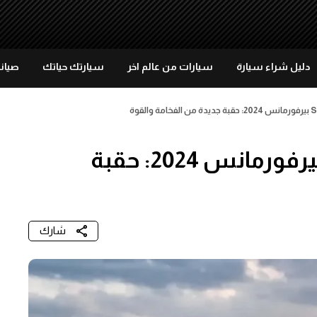
دليل شراء سيارة
سيارات من عالم اخر
سيارتك حياتك
صيانة
مرسيدس-إيه إم جي S63 E بيرفورمانس 2024: حقبة
شارك