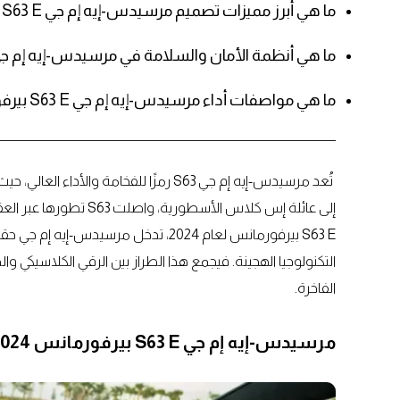
ما هي أبرز مميزات تصميم مرسيدس-إيه إم جي S63 E بيرفورمانس 2024؟
ما هي أنظمة الأمان والسلامة في مرسيدس-إيه إم جي S63 E بيرفورمانس 024
ما هي مواصفات أداء مرسيدس-إيه إم جي S63 E بيرفورمانس 2024؟
تُعد مرسيدس-إيه إم جي S63 رمزًا للفخامة
إلى عائلة إس كلاس الأسط
التكنولوجيا الهجينة. فيجمع هذا الطراز بين الرقي الكلاسيكي 
الفاخرة.
مرسيدس-إيه إم جي S63 E بيرفورمانس 2024: تصميم فاخر من الدرجة الأولى