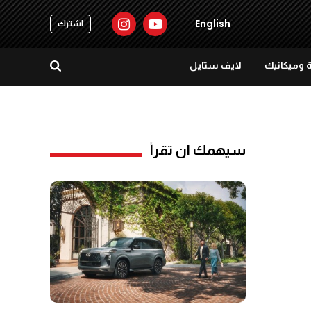
English
اشترك
 وميكانيك
لايف ستايل
سيهمك ان تقرأ