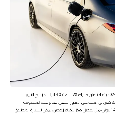
أسفل غطاء محرك مرسيدس-إيه إم جي S63 E بيرفورمانس 2024 يتم احتضان محرك V8 بسعة 4.0 لترات مزدوج التيربو،
عة 13.1 كيلوواط/ساعة ومحرك كهربائي مثبت على المحور الخلفي. تقدم هذه المنظومة
مجتمعة قوة مذهلة تبلغ 791 حصانًا وعزم دوران يصل إلى 1,430 نيوتن-متر. بفضل هذا النظام الهجين، يمكن للسيارة الانطلاق