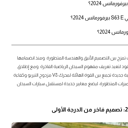
2؟
 والأداء العالي، حيث تمزج بين التصميم الأنيق والهندسة المتطورة. ومنذ انضمامها
ورية، واصلت S63 تطورها عبر العقود لتعيد تعريف مفهوم السيدان الرياضية الفاخرة. ومع إطلاق
S63 E بيرفورمانس لعام 2024، تدخل مرسيدس-إيه إم جي حقبة جديدة تجمع بين القوة الهائلة لمحرك V8 مزدوج التيربو وكفاءة
والميزات المتطورة، ليضع معايير جديدة لمستقبل سيارات السيدان