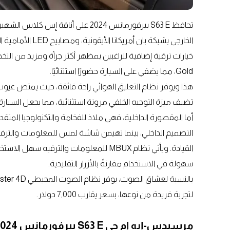
تحافظ S63 E بيرفورمانس 2024 على أن
Gold، مما يضفي على السيارة حضورًا استثنائيًا.
تضيف ميزة التوجيه الخلفي مرونة استثنائية، مما يجعل السيارة رشيقة بشك
أما المقصورة الداخلية، فهي ملاذ للفخامة والتكنولوجيا المتقدمة
القيادة. ويأتي نظام MBUX للمعلومات والت
سهولة في الاستخدام مقارنةً بالأزرار التقليدية.
لتجربة فريدة من نوعها، بسعر يقارب 7,000 دولار.
مرسيدس-إيه إم جي S63 E بيرفورمانس 2024: السلامة تأتي أولًا