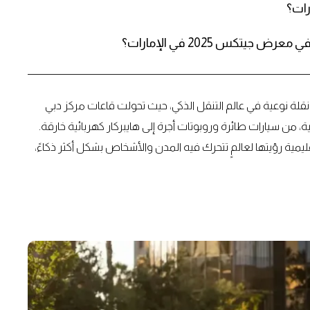
رات؟
 جلوبال 2025 (GITEX Global) في دبي نقلة نوعية في عالم التنقل الذكي، حيث تحولت قاعات مركز دبي
، من سيارات طائرة وروبوتات أجرة إلى هايبركار كهربائية خارقة.
يمية رؤيتها لعالمٍ تتحرك فيه المدن والأشخاص بشكل أكثر ذكاءً،