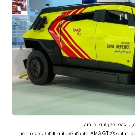
 القوة الكهربائية الخالصة.
فقد كشفت مرسيدس بنز خلال GITEX عن سيارتها المستقبلية اختبارية AMG GT XX، هايبركار كهربائية بالكامل بقوة تتجاوز