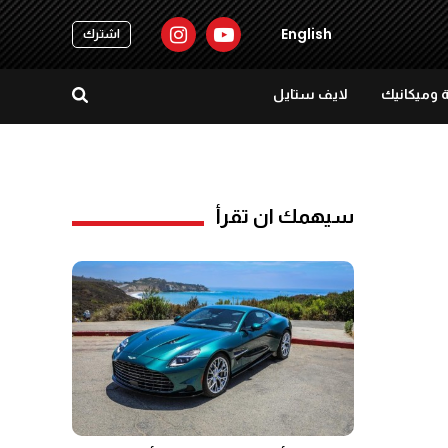
English
اشترك
 وميكانيك
لايف ستايل
سيهمك ان تقرأ