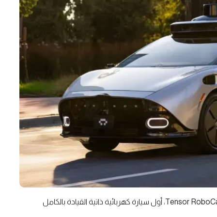
من أبرز المفاجآت التي خطفت الأنظار هذا العام كانت سيارة Tensor RoboCar، أول سيارة كهربائية ذاتية القيادة بالكامل