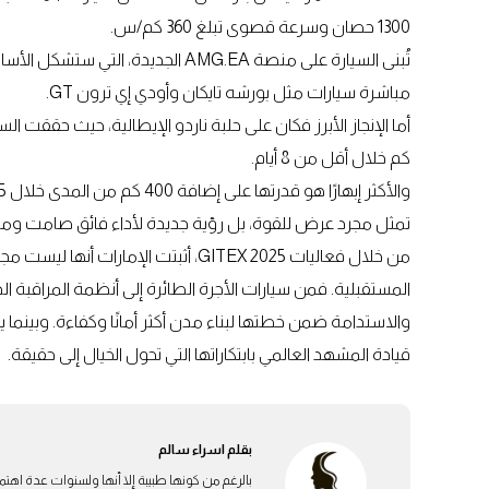
1300 حصان وسرعة قصوى تبلغ 360 كم/س.
مباشرة سيارات مثل بورشه تايكان وأودي إي ترون GT.
كم خلال أقل من 8 أيام.
تمثل مجرد عرض للقوة، بل رؤية جديدة لأداء فائق صامت وم
من خلال فعاليات GITEX 2025، أثبتت الإم
المستقبلية. فمن سيارات الأجرة الطائرة إلى أنظمة المراقبة ا
والاستدامة ضمن خطتها لبناء مدن أكثر أمانًا وكفاءة. وبينم
قيادة المشهد العالمي بابتكاراتها التي تحول الخيال إلى حقيقة.
بقلم
اسراء سالم
بالرغم من كونها طبيبة إلا أنها ولسنوات عدة اهتم