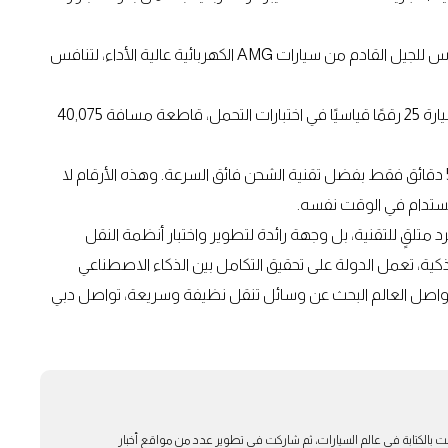
تُبنى السيارة على منصة AMG.EA الجديدة، التي ستشكل الأساس للجيل القادم من سيارات AMG الكهربائية عالية الأداء، لتنافس
أما الإنجاز الأبرز فكان على حلبة ناردو الإيطالية، حيث حققت السيارة 25 رقمًا قياسيًا في اختبارات التحمل، قاطعة مسافة 40,075
والأكثر إبهارًا هو قدرتها على إضافة 400 كم من المدى خلال 5 دقائق فقط بفضل تقنية الشحن فائق السرعة. وهذه الأرقام لا
ستدام في الوقت نفسه.
ارات أنها ليست مجرد متلقٍ للتقنية، بل وجهة رائدة لتطوير واختبار أنظمة النقل
لذكية، تعمل الدولة على تحقيق التكامل بين الذكاء الاصطناعي
ا يواصل العالم البحث عن وسائل تنقل نظيفة وسريعة، تواصل دبي
ت بالكتابة في عالم السيارات، ثم شاركت في تطوير عدد من مواقع أخبار