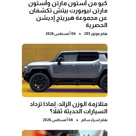
كيو من أستون مارتن وأستون
مارتن نيوبورت بيتش تكشفان
عن مجموعة هيريتج إديشن
الحصرية
●
بقلم
موتور 283
06 أغسطس 2026
متلازمة الوزن الزائد: لماذا تزداد
السيارات الحديثة ثقلاً؟
●
بقلم
اسراء سالم
06 أغسطس 2026