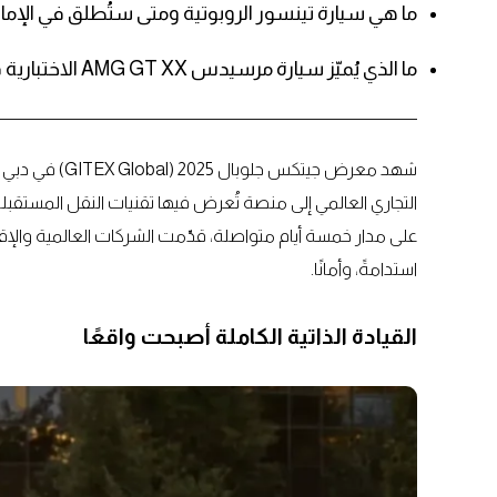
ما هي سيارة تينسور الروبوتية ومتى ستُطلق في الإما
ما الذي يُميّز سيارة مرسيدس AMG GT XX الاختبارية في معرض جيتكس 2025 في الإمارات؟
شهد معرض جيتكس
التجاري العالمي إلى منصة تُعرض فيها تقنيات النقل المستقبلية
على مدار خمسة أيام متواصلة، قدّمت الشركات العالمية والإقل
استدامةً، وأمانًا.
القيادة الذاتية الكاملة أصبحت واقعًا