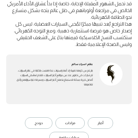
قد تحمل الشهور المقبلة الإجابة، خاصة إذا بدأ عشاق الأداء الأمريكي
الخالص في مراجعة أولوياتهم في ظل عالم يتجه بشكل متسارع
نحو الطاقة الكهربائية.
هذا التراجع يُعد تنبيهًا مبكرًا لمُحبي السيارات العضلية: ليس كل
إصدار خاص هو فرصة استثمارية ذهبية. ومع التوجه الكهربائي،
ستكتسب النسخ الكلاسيكية قيمتها بناءً على الشغف الحقيقي
وليس الضجة الإعلامية فقط.
بقلم
اسراء سالم
بالرغم من كونها طبيبة إلا أنها ولسنوات عدة اهتمت بالكتابة في عالم السيارات،
ثم شاركت في تطوير عدد من مواقع أخبار السيارات، لتقدم لعاشقي السيارات
أفضل تجربة ممكنة للاستمتاع بتصفح أخبار السيارات ومعرفة خبايا سياراتهم وأدق
تفاصيلها
أخبار
مزادات
دودج
سيارات رياضية