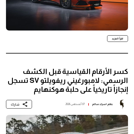
اقرأ المزيد
كسر الأرقام القياسية قبل الكشف
الرسمي: لامبورغيني ريفويلتو SV تسجل
إنجازاً تاريخياً على حلبة هوكنهايم
شارك
بقلم
اسراء سالم
07 أغسطس 2026