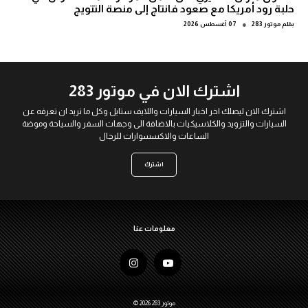
حلبة رود أمريكا مع صعود فانتاج إلى منصة التتويج
●
بقلم
موتور 283
07 أغسطس 2026
اشترك الان في موتور 283
اشترك الان ليصلك اخر اخبار السيارات واللايف ستايل وكل ما تريد ان تعرفه عن
السيارات والتزويد والكلاسيكيات بالاضافة الى وجهات السفر والسياحة وموضة
الساعات والاكسسوارات للرجال
اشترك
معلومات عنا
© 2026 موتور 283