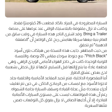
السيارة المطروحة في المزاد بالكاد قطعت 26 كيلومترًا فقط،
وكانت لا تزال ملفوفة بالبلاستيك الواقي عند عرضها على منصة
Bring a Trailer. وقد اشترى التاجر هذه السيارة في وقت سابق من
العام بنية بيعها سريعًا بهامش ربح، لكن الواضح أن "الصفقة
الذهبية" لم تتحقق.
من حيث المظهر، جاءت هذه النسخة من هيلكات بلون أسود
"Pitch Black"، مع جنوط سوداء مقاس 20 بوصة، واللمسة
اللونية الوحيدة كانت في حاجز الهواء الأمامي الوردي الزاهي، وهي
قطعة عادةً ما يتم إزالتها قبل التسليم، لكنها لا تزال تحظى بشعبية
لدى بعض عشاق الطراز.
أما المقصورة الداخلية، فتم تنجيد المقاعد الأمامية والخلفية بجلد
لاجونا الأسود مع لمسات من الرمادي الداكن، في حين تم تغليف
أجزاء متعددة مثل عجلة القيادة وسقف السيارة بخامة الشمواه.
رغم أن هذه المواصفات ليست على مستوى السيارات الألمانية
الفاخرة، إلا أن أداءها الصافي لا يزال يفوق كل التوقعات ضمن
فئتها السعرية.