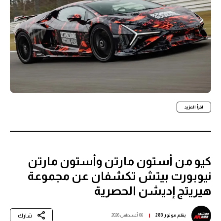
اقرأ المزيد
كيو من أستون مارتن وأستون مارتن
نيوبورت بيتش تكشفان عن مجموعة
هيريتج إديشن الحصرية
شارك
بقلم
موتور 283
06 أغسطس 2026