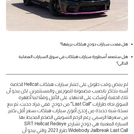
هل فقدت سيارات دودج هيلكات بريقها؟
هل ستصمد أسطورة سيارات هيلكات في سوق السيارات العضلية
الحالي؟
لم يمضِ وقت طويل على اعتبار سيارات هيلكات Hellcat الخاصة
أشبه بتذاكر يانصيب مضمونة للموزعين والمستثمرين. لكن يبدو أن
تلك الحقبة أوشكت على الانتهاء، على الأقل وفقًا لما أظهره
السوق تجاه طرازات "Last Call" من دودج. ففي مزاد حديث، تم بيع
نسخة شبه جديدة من إحدى أقوى سيارات هيلكات بسعر أقل بكثير
من سعرها الرسمي، رغم الزخم التسويقي الضخم المحيط بها.
السيارة المعنية هي دودج تشارجر SRT Hellcat Redeye
Widebody Jailbreak Last Call طراز 2023، والتي يبدو أن