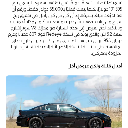
تسميتها تتطلب شهيقًا عميقًا قبل نطقها. سعرها الرسمي بلغ
101,305 دولارًا، لكنها بيعت فعليًا بـ85,000 دولار فقط. ورغم أن
هذا لا يُعد مبلغًا بسيطًا، إلا أن كل من كان يأمل في تحقيق ربح
سريع من إعادة بيعها تلقّى ضربة موجعة بدلاً من مكافأة مجزية.
وبالتأكيد، نجم العرض في هذه السيارة هو محرّك V8 سوبرتشارج
سعة 6.2 لتر، والذي يولّد في نسخة Redeye قوة 807 حصانًا وعزم
دوران 958 نيوتن متر. هذا المستوى من الأداء لا يزال خارج نطاق
المنافسة، حتى بالنسبة للنسخة الكهربائية الجديدة تشالنجر دايتونا
المزودة بمحركين.
أميال قليلة ولكن عروض أقل