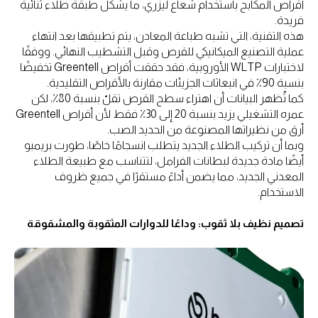
أقراص المكابح باستخدام شعاع ليزري، ما يشكل طبقة طلاء ثنائية
فريدة.
هذه التقنية، التي تشبه طباعة المعادن، يتم تطبيقها بعد انتهاء
عملية التصنيع الميكانيكي للقرص وقبل التشطيب النهائي. ووفقًا
لاختبارات WLTP الأوروبية، فقد حققت أقراص Greentell تخفيضًا
بنسبة 90٪ في انبعاثات الجزيئات مقارنة بالأقراص التقليدية.
كما تُظهر البيانات أن اهتراء سطح القرص تقلّ بنسبة 80٪، لكن
عمره التشغيلي يزيد بنسبة 20 إلى 30٪ فقط لأن أقراص Greentell
أرق من نظيراتها المصنوعة من الحديد الصب.
وبما أن تركيب الطلاء الجديد يتطلب انسجامًا خاصًا، طورت بريمبو
أيضًا مادة جديدة لبطانات الفرامل، لتتناسب مع طبيعة الطلاء
المعدني الجديد، مما يضمن أداءً مستقرًا في جميع ظروف
الاستخدام.
تصميم نظيف بلا ثقوب: وداعًا للدوارات المثقوبة والمشقوقة