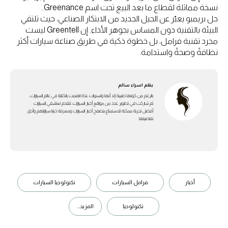
نسخة مماثلة لقطاع ما بعد البيع تحت اسم Greenance.
حل بريمبو يعبّر عن الجيل الجديد من الابتكار الصناعي، حيث تلتقي
البيئة بالتقنية دون المساس بجوهر الأداء. إن Greentell ليست
مجرد تقنية فرامل، بل خطوة ذكية في طريق صناعة سيارات أكثر
نظافةً وصحةً واستدامة.
بقلم
اسراء سالم
بالرغم من كونها طبيبة إلا أنها ولسنوات عدة اهتمت بالكتابة في عالم السيارات،
ثم شاركت في تطوير عدد من مواقع أخبار السيارات، لتقدم لعاشقي السيارات
أفضل تجربة ممكنة للاستمتاع بتصفح أخبار السيارات ومعرفة خبايا سياراتهم وأدق
تفاصيلها
أخبار
فرامل السيارات
تكنولوجيا السيارات
تكنولوجيا
المزيد...