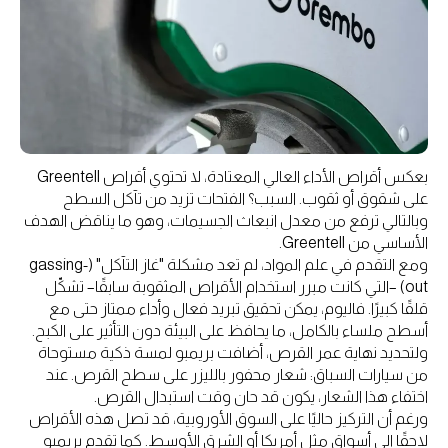
بعكس أقراص الأداء العالي المعتادة، لا تحتوي أقراص Greentell
على شقوق أو ثقوب. السبب؟ الفتحات تزيد من تآكل السطح
وبالتالي ترفع من معدل انبعاث الجسيمات، وهو ما يناقض الهدف
الأساسي من Greentell.
ومع التقدم في علم المواد، لم تعد مشكلة "غاز التآكل" (gassing-
out) –التي كانت مبرر استخدام الأقراص المثقوبة سابقًا– تشكّل
قلقًا كبيرًا. فاليوم، يمكن تحقيق تبريد فعال وأداء ممتاز حتى مع
أسطح ملساء بالكامل، ما يحافظ على البيئة دون التأثير على الكبح.
ولتحديد نهاية عمر القرص، أضافت بريمبو لمسة ذكية مستوحاة
من سيارات السباق: شعار محفور بالليزر على سطح القرص. عند
اختفاء هذا الشعار، يكون قد حان وقت استبدال القرص.
ورغم أن التركيز حاليًا على السوق الأوروبية، قد تصل هذه الأقراص
لاحقًا إلى أسواق مثل أمريكا أو الشرق الأوسط. كما تقدم بريمبو