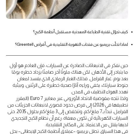
كيف تحوّل تقنية الطباعة المعدنية مستقبل أنظمة الكبح؟
لماذا تخلّت بريمبو عن فتحات التهوية التقليدية في أقراص Greentell؟
حين نفكر في الانبعاثات الصادرة عن السيارات، فإن العادم هو أول
ما يتبادر إلى الأذهان. لكن هناك ملوثًا آخر صامتًا يزداد خطره يومًا
بعد يوم: غبار الفرامل. فذلك الغبار الرمادي الذي يفسد لمعان
جنوط سيارتك، يخفي وراءه آثارًا صحية خطيرة على الرئتين، وبيئية
تهدد الهواء النظيف في المدن.
ولذا، تتجه مفوضية الاتحاد الأوروبي عبر معايير Euro 7 (المقرر
تطبيقها في 2026) إلى فرض حدود قصوى لانبعاثات الجزيئات من
الفرامل، تبدأ بـ7 ملغ/كم، وتنخفض إلى 3 ملغ/كم بحلول 2035. حتى
السيارات الكهربائية لن تكون معفاة، رغم أن نظام الكبح التجديدي
لديها يقلل من الاعتماد على المكابح التقليدية.
في هذا السياق، تطل بريمبو –عملاق أنظمة الكبح الإيطالي– بحل