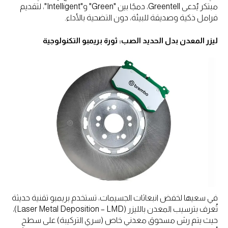
مبتكر يُدعى Greentell، دمجًا بين "Green" و"Intelligent"، لتقديم
فرامل ذكية وصديقة للبيئة، دون التضحية بالأداء.
ليزر المعدن بدل الحديد الصب: ثورة بريمبو التكنولوجية
في سعيها لخفض انبعاثات الجسيمات، تستخدم بريمبو تقنية حديثة
تُعرف بترسيب المعدن بالليزر (Laser Metal Deposition – LMD)،
حيث يتم رش مسحوق معدني خاص (سري التركيبة) على سطح