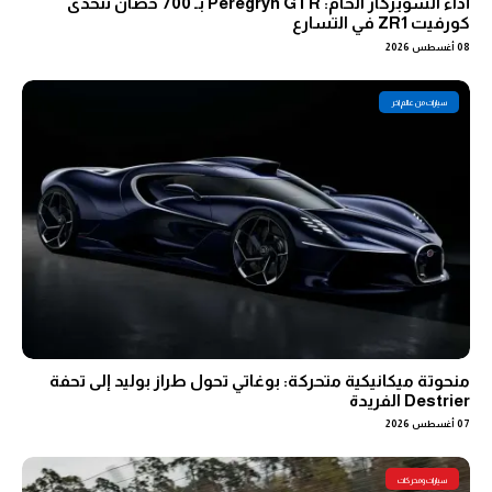
أداء السوبركار الخام: Peregryn GTR بـ 700 حصان تتحدى
كورفيت ZR1 في التسارع
08 أغسطس 2026
سيارات من عالم اخر
منحوتة ميكانيكية متحركة: بوغاتي تحول طراز بوليد إلى تحفة
Destrier الفريدة
07 أغسطس 2026
سيارات ومحركات