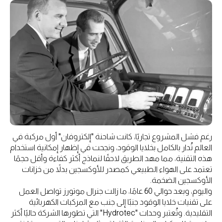
رغم فشل المشروع تجاريًا، كانت شاحنة "إلكتروفان" أول مركبة في
العالم تُدار بالكامل بخلايا الوقود، ونجحت في إظهار إمكانية استخدام
هذه التقنية، مما مهد الطريق لاحقًا لنماذج أكثر كفاءة وأقل حجمًا
تعتمد على الهواء الطبيعي كمصدر للأوكسجين بدلاً من خزانات
الأوكسجين الضخمة.
واليوم، وبعد حوالي 60 عامًا، ما زالت جنرال موتورز تواصل العمل
على تقنيات خلايا الوقود جنبًا إلى جنب مع المركبات الكهربائية
التقليدية. وتُعتبر وحدات "Hydrotec" التي تطورها الشركة حاليًا أكثر