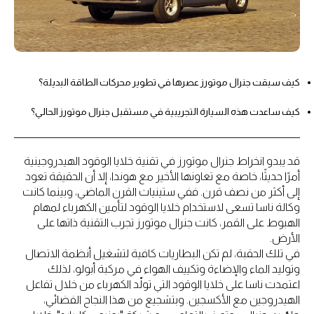
كيف سبقت جنرال موتورز عصرها في تطوير محركات الطاقة البديلة؟
كيف ساعدت هذه السيارة التجريبية في مستقبل جنرال موتورز الحالي؟
قد يبدو انخراط جنرال موتورز في تقنية خلايا الوقود الهيدروجينية
أمرًا حديثًا، خاصة مع تعاونها الأخير مع هوندا، إلا أن الحقيقة تعود
إلى أكثر من نصف قرن. ففي ستينيات القرن الماضي، وبينما كانت
وكالة ناسا تسعى لاستخدام خلايا الوقود لتأمين الكهرباء لمهام
الهبوط على القمر، كانت جنرال موتورز تجرب التقنية ذاتها على
الأرض.
في تلك الحقبة، لم تكن البطاريات كافية لتشغيل أنظمة الاتصال
وتوليد الماء والإضاءة وتكييف الهواء في مركبة أبولو، لذلك
اعتمدت ناسا على خلايا الوقود التي تولّد الكهرباء من خلال تفاعل
الهيدروجين مع الأكسجين. وبتشجيع من هذا النجاح الفضائي،