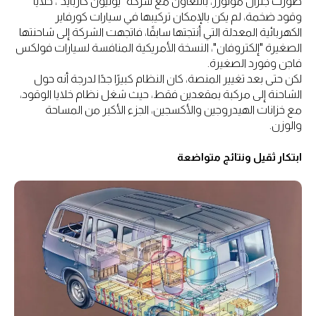
طوّرت جنرال موتورز، بالتعاون مع شركة "يونيون كاربايد"، خلايا
وقود ضخمة، لم يكن بالإمكان تركيبها في سيارات كورفاير
الكهربائية المعدلة التي أنتجتها سابقًا، فاتجهت الشركة إلى شاحنتها
الصغيرة "إلكتروفان"، النسخة الأمريكية المنافسة لسيارات فولكس
فاجن وفورد الصغيرة.
لكن حتى بعد تغيير المنصة، كان النظام كبيرًا جدًا لدرجة أنه حول
الشاحنة إلى مركبة بمقعدين فقط، حيث شغل نظام خلايا الوقود،
مع خزانات الهيدروجين والأكسجين، الجزء الأكبر من المساحة
والوزن.
ابتكار ثقيل ونتائج متواضعة