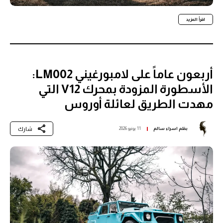
اقرأ المزيد
أربعون عاماً على لامبورغيني LM002:
الأسطورة المزودة بمحرك V12 التي
مهدت الطريق لعائلة أوروس
شارك
بقلم
اسراء سالم
11 يونيو 2026