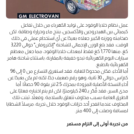
عمل نظام خلايا الوقود على توليد الكهرباء من خلال تفاعل
كيميائي بين الهيدروجين والأكسجين، ينتج ماء وحرارة وطاقة. لكن
ضخامته ووزنه الكبير جعلاه بعيدًا عن أي استخدام عملي في ذلك
الوقت. فقد بلغ الوزن الإجمالي للشاحنة "إلكتروفان" حوالي 3,220
كغ، منها 1,770 كغ فقط لمعدات خلايا الوقود، مما جعل معظم
سيارات اليوم الكهربائية تبدو خفيفة بالمقارنة، باستثناء شاحنة هامر
الكهربائية بالطبع.
أما الأداء، فكان محدودًا للغاية. فقد استغرق التسارع من 0 إلى 96
كم/س حوالي 30 ثانية، وهو رقم ضعيف جدًا، لكنه لم يكن بعيدًا عن
أداء النسخة الأصلية المزودة بمحرك 2.5 لتر بقوة 90 حصانًا. أما
مدى السير، فقد قُدّر بـ240 كيلومترًا، لكن لم يتم اختباره فعليًا على
الطرق العامة بسبب مخاوف تتعلق بالسلامة. وفعلاً، ثبتت تلك
المخاوف عندما انفجر أحد خزانات الوقود خلال تجربة، مرسلًا الشظايا
لمسافة وصلت إلى 400 متر.
من تجربة أولى إلى التزام مستمر