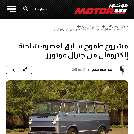
English
سيارات ومحركات
قصص السيارات
مشروع طموح سابق لعصره: شاحنة إلكتروفان من جنرال موتورز
مشروع طموح سابق لعصره: شاحنة
إلكتروفان من جنرال موتورز
شارك
بقلم
اسراء سالم
18 مايو 2025