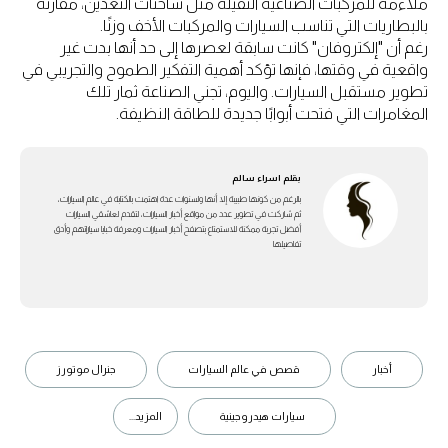
ملاءمة للمركبات الصناعية الثقيلة مثل شاحنات التعدين، مقارنة
بالبطاريات التي تناسب السيارات والمركبات الأخف وزنًا.
رغم أن "إلكتروفان" كانت سابقة لعصرها إلى حد أنها بدت غير
واقعية في وقتها، فإنها تؤكد أهمية التفكير الطموح والتجريبي في
تطوير مستقبل السيارات. واليوم، تجني الصناعة ثمار تلك
المغامرات التي فتحت أبوابًا جديدة للطاقة النظيفة.
بقلم
اسراء سالم
بالرغم من كونها طبيبة إلا أنها ولسنوات عدة اهتمت بالكتابة في عالم السيارات،
ثم شاركت في تطوير عدد من مواقع أخبار السيارات، لتقدم لعاشقي السيارات
أفضل تجربة ممكنة للاستمتاع بتصفح أخبار السيارات ومعرفة خبايا سياراتهم وأدق
تفاصيلها
أخبار
قصص في عالم السيارات
جنرال موتورز
سيارات هيدروجينية
المزيد...