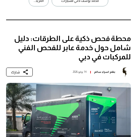
محمد يوسف ناغي للسيارات
المزيد...
محطة فحص ذكية على الطرقات: دليل
شامل حول خدمة عابر للفحص الفني
للمركبات في دبي
شارك
بقلم
اسراء سالم
14 يوليو 2026