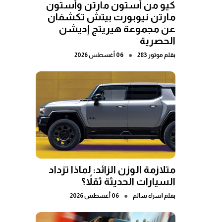
كيو من أستون مارتن وأستون
مارتن نيوبورت بيتش تكشفان
عن مجموعة هيريتج إديشن
الحصرية
●
بقلم
موتور 283
06 أغسطس 2026
متلازمة الوزن الزائد: لماذا تزداد
السيارات الحديثة ثقلاً؟
●
بقلم
اسراء سالم
06 أغسطس 2026