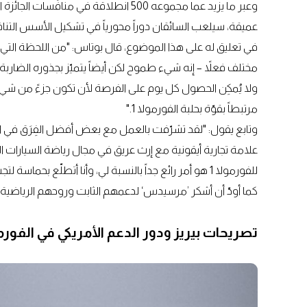
عميقة، سيلعب السائقان دوراً محورياً في تشكيل الأسس التناف
مختلف فعلاً – إنه شيء طموح لكن أيضاً يتميّز بجذوره الضار
ولا يُمكِن الحصول كل يوم على الفرصة لأن تكون جزءً من شيء
مرتبطاً بقوّة بحلبة الفورمولا 1."
وتابع يقول: "لقد تشرّفت بالعمل مع بعض أفضل الفِرَق في ال
علامة تجارية أيقونية مع إرث عريق في مجال رياضة السيارات ال
للفورمولا 1 هو أمر رائع جداً بالنسبة لي، وأنا أتطلّع ب
كما أودّ أن أشكر ’مرسيدس‘ لدعمهم الثابت وروحهم الرياضية ا
تصريحات بيريز ودور الدعم الأمريكي في الفورمو