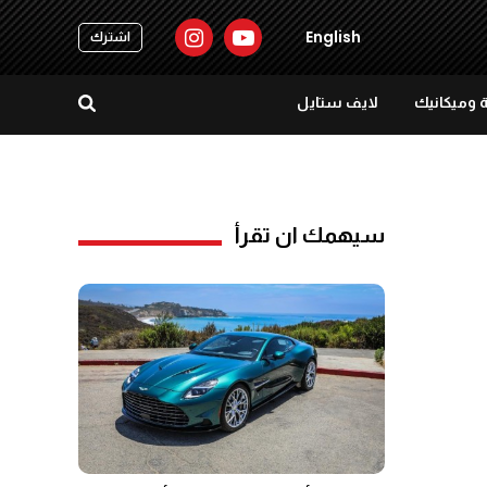
English
اشترك
 وميكانيك
لايف ستايل
سيهمك ان تقرأ