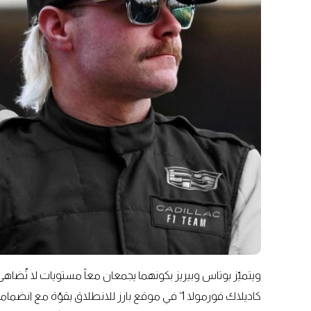
ويتميّز بوتاس وبيريز بكونهما يجمعان معاً مستويات لا تُضاهى 
كاديلاك فورمولا 1‘ في موقع بارز للانطلاق بقوّة م