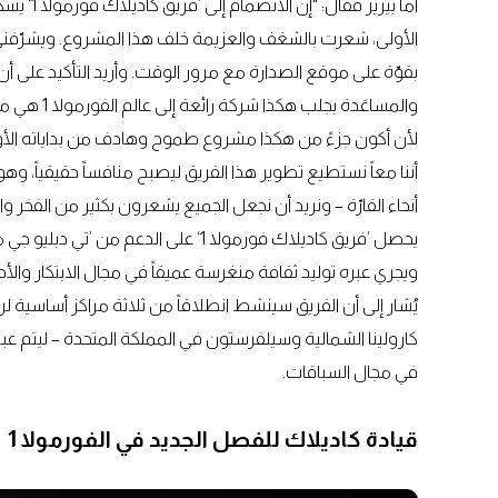
أما بيريز
الأولى، شعرت بالشغف والعزيمة خلف هذا المشروع. ويشرّفني حق
بقوّة على موقع الصدارة مع مرور الوقت. وأريد التأكيد على أ
والمساعَدة 
لأن أكون جزءً من هكذا مشروع طموح وهادف من بداياته الأو
أننا معاً نستطيع تطوير هذا الفريق ليصبح منافساً حقيقياً، وهو 
أنحاء القارّة – ونريد أن نجعل الجميع يشعرون بكثير من الفخر والا
يحصل ’فريق كاديلاك فورمولا 1‘ على ال
ويجري عبره توليد ثقافة منغرسة عميقاً في مجال الابتكار والأداء
يُشار إلى أن الفريق سينشط انطلاقاً من ثلاثة مراكز أساسية ل
كارولينا الشمالية وسيلفرستون في المملكة المتحدة – ليتم عبر 
في مجال السباقات.
قيادة كاديلاك للفصل الجديد في الفورمولا 1