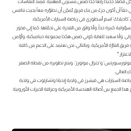
 فقال: "إن الانضمام إلى ’فريق كاديلاك فورمولا 1‘ يشكّل فصلاً جديداً رائعاً جداً ضمن مسيرتي المهنية. فمنذ النقاشات
اً أن أكون جزءً من بناء فريق يُمكِن أن نطوّره معاً بحيث ننافس
ن ’كاديلاك‘ اسم أسطوري في رياضة السيارات الأمريكية،
بجلب هكذا شركة رائعة إلى عالم الفورمولا 1 هي مسؤولية كبيرة جداً، وأنا واثق من القدرة على تحمّلها. كما إني فخور
لى. وأنا سعيد للغاية كوني ضمن هكذا مجموعة ديناميكية، وأؤمن
فريق القارّة الأمريكية. وبالتالي، نحن نعتمد على الدعم من كافة
عتزاز."
دعم من ’تي دبليو جي موتورسبورتس‘ و’جنرال موتورز‘، ويتم تطويره من نقطة الصفر
 العالي.
رياضة السيارات هي فيشرز في ولاية إنديانا وتشارلوت في ولاية
هذا الجمع بين أصالة الهندسة الأمريكية وعراقة الخبرات الأوروبية