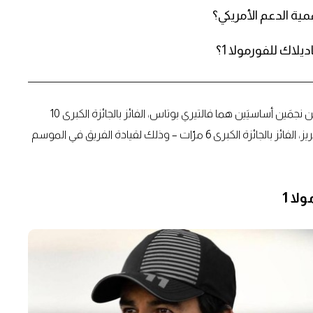
لاك للفورمولا 1؟
أعلن اليوم ’فريق كاديلاك فورمولا 1‘ عن توقيع عقد مع سائقَين نجمَين أساسيَين هما فالتيري بوتاس، الفائز بالجائزة الكبرى 10
مرّات، وزميله النجم في سباقات الفورمولا 1 سيرجيو ’تشيكو‘ بيريز، الفائز بالجائزة الكبرى 6 مرّات – وذلك لقيادة الفريق في الموسم
لا 1