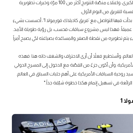
وعبر ما يزيد عما مجموعه 500 انطلاقة في منافَسات الجائزة الكبرى، واعتلاء منصّة التتويج أكثر من 100 مرّة وخبرات تطويرية
سية للفريق من اليوم الأول.
في تعليق له على هذا الموضوع، قال بوتاس: "من اللحظة التي بدأت فيها التواصل مع ’فريق كاديلاك فورمولا 1‘، أحسست بشيء
بة عميقاً. فهذا ليس مشروع سباقات فحسب، بل رؤية طويلة الأمد.
 يتم تطويره من نقطة الصفر والمساعَدة بصياغته لكي يصبح أمراً
عالم، وأستطيع فعلاً أن أرى الاحتراف والشغف ذاته هنا. فهذه
أمريكية، وأن أكون جزءً من القصّة مع الدخول إلى المسرح الدولي
حماسة لتجسيد روحية السباقات الأمريكية على أهم حلبات السباق في العالم.
لرائعة في تسهيل إتمام هكذا خطوة شيّقة جداً."
لا 1