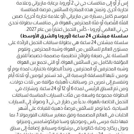
إس آر أو إلى منافسات جي تي 2 أوروبا، برعاية مازيراتي وعلامة
تجارية أخرى. وتمنح هذه المبادرة السائقين فرصة المنافسة
لموسمٍ كامل بسيارة من مازيراتي (أو علامة تجارية أخرى)، ضمن
الفئة الفضية أو فئة المحترفين-الهواة في منافسات بطولة تحدي
جي تي العالمي أوروبا - كأس التحمل اعتباراً من عام 2027.
سلسلة ميشلان 24 ساعة (أوروبا والشرق الأوسط)
سلسلة ميشلان 24 ساعة هي بطولة سباقات التحمل الرائدة على
مستوى العالم للسائقين من الهواة وشبه المحترفين. وتقوم
السلسلة على صيغة ولوائح تنظيمية مصممة خصيصاً للفرق
المؤلفة بالكامل من السائقين الهواة، أو التي تجمع بين الهواة
وشبه المحترفين أو المحترفين. وتبدأ البطولة باختبارات لمدة يوم أو
يومين، تليها المسابقة الرسمية التي قد تستمر ليومين أو ثلاثة أيام
وتنقسم إلى تمرين حر، وسباقات تأهيلية مؤلفة من ثلاث جولات،
ومن ثم السباق الرئيسي لمدة 6 أو 12 أو 24 ساعة. ويشارك في
البطولة مجموعة واسعة من فئات السيارات المناسبة لسباقات
التحمل الخاصة بالهواة، بدءاً من طراز جي تي 3 وصولاً إلى السيارات
السياحية. كما توفر للسائقين فرصةً ذهبية للقيادة على أشهر
الحلبات في العالم المصممة وفق معايير سباقات الفورمولا 1، بما
فيها حلبة مرسى ياس وموجيلو وسبا فرانكوشامبس وميزانو
وبول ريكارد وحلبة كتالونيا في برشلونة وسيبانغ، إضافةً إلى سباق