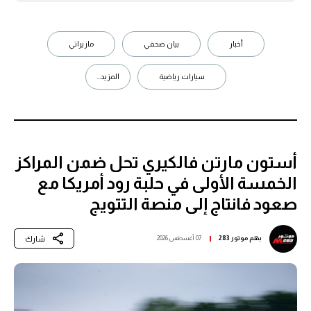
أخبار
بيان صحفي
مازيراتي
سيارات رياضية
المزيد...
أستون مارتن فالكيري تحل ضمن المراكز
الخمسة الأولى في حلبة رود أمريكا مع
صعود فانتاج إلى منصة التتويج
شارك
بقلم
موتور 283
07 أغسطس 2026