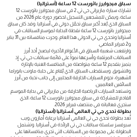
سباق ميجوايرز باثورست 12 ساعة (أستراليا)
تشارك سيارة مازيراتي جي تي 2 في سباق ميجوايرز باثورست 12
ساعة، ويمكن للمشجعين التسجيل لحضور دورة عام 2026 من
السباق الذي يُعد أكبر سباق تحمّل دولي في أستراليا. وقد كان سباق
ميجوايرز باثورست 12 ساعة نقطة البداية لموسم السباقات في
أستراليا وتحدي جي تي الدولي هذا العام، وجرت منافساته بين 31 يناير
و2 فبراير الماضي.
وارتفعت شعبية السباق في الأعوام الأخيرة ليصبح أحد أبرز
السباقات المرتقبة وأسرعها نمواً على قائمة سباقات جي تي، إذ
يتميز بتقديم 12 ساعة متواصلة من المنافسة الغنية بالإثارة
والتشويق. ويستقطب السباق، الذي يُقام على حلبة ماونت بانوراما
الشهيرة، نجوم السيارات الخارقة المحليين إلى جانب نخبة من أبرز
السائقين العالميين.
وتستعد السيارات الرياضية الخارقة من مازيراتي في بداية الموسم
القادم للمشاركة في سباق ميجوايرز باثورست 12 ساعة، الذي
ستجري فعالياته في منتصف فبراير 2026.
بطولة تحدي جي تي العالمي أستراليا (أستراليا)
تُعد بطولة تحدي جي تي العالمي أستراليا برعاية أمازون ويب
سيرفسز سلسلة سباقات جي تي الرائدة في أستراليا. وتشتمل
البطولة على مجموعة من السباقات التي تجري منافساتها على