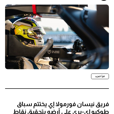
اقرأ المزيد
فريق نيسان فورمولا إي يختتم سباق
طوكيو إي-بري على أرضه بتحقيق نقاط