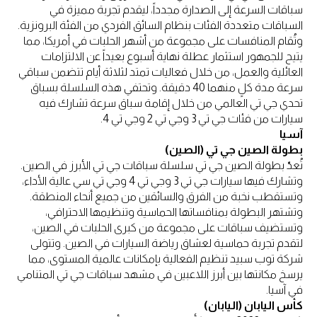
سباقات السرعة إلى الصدارة مجدداً، ليقدم تجربة مميزة في
السباقات متعددة الفئات بنظام السائق الفردي من الفئة البرونزية.
وتُقام المنافسات على مجموعة من أشهر الحلبات في أمريكا، مما
يتيح للجمهور استثمار عطلة نهاية أسبوع بعيداً عن الالتزامات
العائلية والعمل، من خلال فعاليات تمتد لثلاثة أيام تتضمن سباقي
سرعة مدة كلٍ منهما 40 دقيقة. وتحتفي هذه السلسلة بسباق
تحدي جي تي العالمي من خلال إقامة سباق سرعة تشارك فيه
سيارات من فئات جي تي 3 وجي تي 2 وجي تي 4.
آسيا
بطولة الصين جي تي (الصين)
تُعدّ بطولة الصين جي تي سلسلة سباقات جي تي الأبرز في الصين.
وتشارك فيها سيارات جي تي 3 وجي تي 4 وجي تي سي عالية الأداء،
وتستقطب نخبة من الفرق والسائقين من جميع أنحاء المنطقة.
وتشتهر البطولة بمنافساتها الحماسية وتنظيمها الاحترافي،
وتستضيف سباقات على مجموعة من كبرى الحلبات في الصين،
لتقدم تجربة حماسية لعشاق رياضة السيارات في الصين. وتتولى
شركة توب سبيد تنظيم الفعالية بإمكانات عالمية المستوى، مما
يرسخ مكانتها بين أبرز اللاعبين في مشهد سباقات جي تي المتنامي
في آسيا.
كأس اليابان (اليابان)