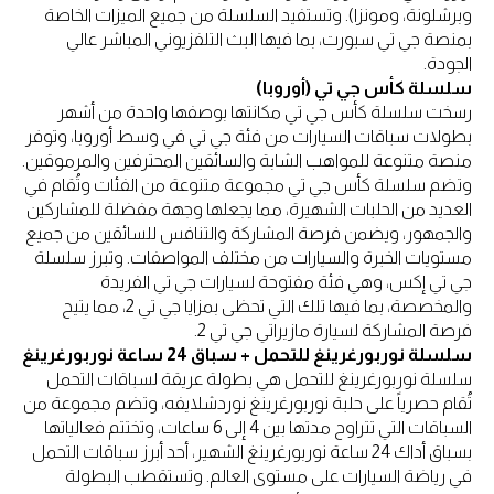
وبرشلونة، ومونزا). وتستفيد السلسلة من جميع الميزات الخاصة
بمنصة جي تي سبورت، بما فيها البث التلفزيوني المباشر عالي
الجودة.
سلسلة كأس جي تي (أوروبا)
رسخت سلسلة كأس جي تي مكانتها بوصفها واحدة من أشهر
بطولات سباقات السيارات من فئة جي تي في وسط أوروبا، وتوفر
منصة متنوعة للمواهب الشابة والسائقين المحترفين والمرموقين.
وتضم سلسلة كأس جي تي مجموعة متنوعة من الفئات وتُقام في
العديد من الحلبات الشهيرة، مما يجعلها وجهة مفضلة للمشاركين
والجمهور، ويضمن فرصة المشاركة والتنافس للسائقين من جميع
مستويات الخبرة والسيارات من مختلف المواصفات. وتبرز سلسلة
جي تي إكس، وهي فئة مفتوحة لسيارات جي تي الفريدة
والمخصصة، بما فيها تلك التي تحظى بمزايا جي تي 2، مما يتيح
فرصة المشاركة لسيارة مازيراتي جي تي 2.
سلسلة نوربورغرينغ للتحمل + سباق 24 ساعة نوربورغرينغ
سلسلة نوربورغرينغ للتحمل هي بطولة عريقة لسباقات التحمل
تُقام حصرياً على حلبة نوربورغرينغ نوردشلايفه، وتضم مجموعة من
السباقات التي تتراوح مدتها بين 4 إلى 6 ساعات، وتختتم فعالياتها
بسباق أداك 24 ساعة نوربورغرينغ الشهير، أحد أبرز سباقات التحمل
في رياضة السيارات على مستوى العالم. وتستقطب البطولة