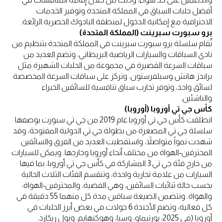
أفضل حلبات السباق في المملكة المتحدة وتوفير الخدمات
الاحترافية مع إمكانية الدخول لمنطقة البادوك الحصرية الرائعة.
برو سبورت سبرينت (المملكة المتحدة)
تُقام سلسلة برو سبورت سبرينت في المملكة المتحدة بتنظيم من
نادي السباقات والسيارات الرياضية البريطاني، وتضم العديد من
سباقات السرعة القصيرة في مجموعة من الحلبات الشهيرة مثل
براندز هاتش وسيلفرستون. وتركز على سباقات السرعة المخصصة
لسائق واحد، وتوفر تجارب سباق تنافسية للسائقين الخبراء
والناشئين.
كأس جي تي أوروبا (أوروبا)
انطلقت كأس جي تي أوروبا عام 2019 من جي تي سبورت بوصفها
سلسلة جي تي المصغرة من بطولة جي تي الدولية المفتوحة، وقد
شهدت نمواً متواصلاً، واستقطبت العديد من الفرق والسائقين
المحترفين-الهواة من مختلف أنحاء أوروبا وخارجها. ويمكن للسيارات
من خارج فئة جي تي 3 المشاركة في كأس جي تي أوروبا، بما فيها
السيارات من علامة تجارية واحدة، وتنقسم الفئات الثلاث الحالية
بحسب حالة ثنائيات السائقين، وهي الفضية، والمحترفين-الهواة،
والهواة. وتتضمن الصيغة سباقين مدة كل منهما 55 دقيقة في
كل فعالية، وتضم الأجندة 6 جولات في بعض أبرز الحلبات في
أوروبا (في 2025: بورتيماو، وسبا، وهوكنهايم، وبول ريكارد،