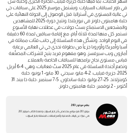
أشهر الحلبات، بما فيها حلبة جزيرة فيليب للجائزة الكبرى وحلبة شل
في باور لسباقات السيارات. ويشتمل موسم 2025 على سباقات جي
تي عالية المستوى في أستراليا، قبل الوصول إلى الجولة النهائية على
حلبة هامبتون داونز في نيوزيلندا. وتتيح دورة 2025 للمشاهدين
والمشجعين الاستمتاع بستّ جولات في عطلات نهاية الأسبوع
تستمر كل منها لمدة ثلاثة أيام، مع إقامة سباقين لمدة 60 دقيقة
في اليوم الواحد. وتشكّل هذه السلسلة إلى جانب فئات مماثلة في
آسيا وأمريكا وأوروبا جزءاً من بطولة تحدي جي تي العالمي برعاية
أمازون ويب سيرفسز، وهو مفهوم فريد يتيح للشركات المصنّعة
قياس مستوى نجاح برامجها للسباقات الخاصة بالعملاء.
وتضم أجندة السلسلة في عام 2025 ستّ فعاليات، وهي: 4-6 أبريل
2025: جزيرة فيليب. 2-4 مايو: سيدني. 30 مايو- 1 يونيو: حلبة
كوينزلاند. 25-27 يوليو: حلبة سانداون. 5-7 سبتمبر: حلبة ذا بيند. 31
أكتوبر - 2 نوفمبر: حلبة هامبتون داونز.
بقلم
موتور 283
موتور 283 هو موقع متخصص بأخر اخبار السيارات وصفحة الكاتب لموتور 283
هي عبارة عن اليبانات الصحفية وأهم المقالات المتعلقة باخبار السيارات