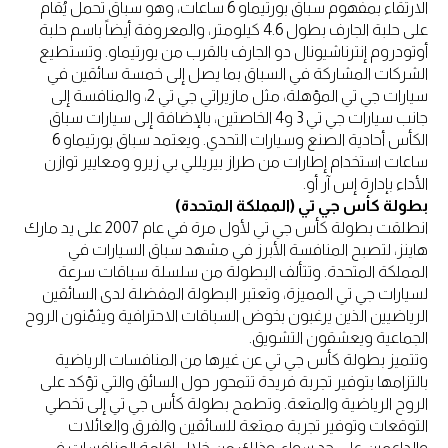
الارتقاء بمفهوم سباق بورتيماو 6 ساعات، وهو سباق تحمل يُقام
على حلبة الجارف بطول 4.6 كيلومتر، والمعروفة أيضاً باسم حلبة
أوتودروم إنترناشيونال دو الجارف بالقرب من بورتيماو. وتستطيع
الشركات المشاركة في السباق بما يصل إلى خمسة سائقين في
سيارات جي تي المؤهلة، مثل مازيراتي جي تي 2، والمنافسة إلى
جانب سيارات جي تي 3 و4 الخاصتين، بالإضافة إلى سيارات سباق
الكأس أحادية الصنع وسيارات التحدي. ويعتمد سباق بورتيماو 6
ساعات استخدام إطارات من طراز بيريللي بي زيرو ومعايير توازن
الأداء بإدارة إس آر أو.
بطولة كأس جي تي (المملكة المتحدة)
انطلقت بطولة كأس جي تي لأول مرة في عام 2007 على يد مارك
هاينز، لتصبح المنافسة الأبرز في مشهد سباق السيارات في
المملكة المتحدة. وتتألف البطولة من سلسلة سباقات سرعة
لسيارات جي تي المميزة، وتعتبر البطولة المفضلة لدى السائقين
الرياضيين الذين يرغبون بخوض السباقات الاحترافية ويثمّنون الروح
الجماعية ويعشقون التشويق.
وتتميز بطولة كأس جي تي عن غيرها من المنافسات الرياضية
بالتزامها بتوفير تجربة فريدة تتمحور حول السائق والتي تؤكد على
الروح الرياضية والمتعة. وتطمح بطولة كأس جي تي إلى تخطي
التوقعات وتوفير تجربة ممتعة للسائقين والفرق والعائلات
والداعمين على حد سواء، وذلك من خلال إقامة المنافسات في