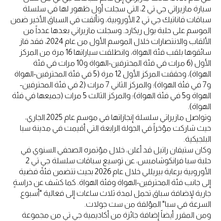
سيارة مازيراتي جي تي 2، التي سجلت أول ظهور لها في سلسلة
سباقات فاناتيك جي تي 2 الأوروبية، وتألقت في السباق الأخير ضمن
الموسم على حلبة بول ريكارد. وسجلت مازيراتي بعدها عدداً من
الألقاب والانتصارات خلال الموسم الأول من عام 2024، فقد فاز
سائقوها بلقب فئة الهواة، وانطلقت سياراتها 16 مرة من المركز
الأول (6 مرات في فئة المحترفين-الهواة و10 مرات في فئة
الهواة)، وحققت المركز الأول 12 مرة (5 في فئة المحترفين-الهواة
و7 في فئة الهواة)؛ والمركز الثاني 7 مرات (2 في فئة المحترفين-
الهواة و5 في فئة الهواة)؛ والمركز الثالث 5 مرات (جميعها في فئة
الهواة).
وتواصل مازيراتي سلسلة إنجازاتها في موسم عام 2025 الجاري،
حيث شاركت مؤخراً في الجولة الرابعة التي أقيمت في مدينة سبا
البلجيكية.
وكان ستيفان راتيل قد أعلن، خلال مؤتمره الصحفي السنوي في
حلبة سبا فرانكوشامبس، عن توسيع سباقات سلسلة جي تي 2
الأوروبية برعاية بيريللي خلال عام 2026 بحيث تتضمن فئةً فضية
إلى جانب فئة المحترفين-الهواة وفئة الهواة. كما كشف عن دراسةٍ
جارية لإضافة سباق تحمل لمدة ثلاث ساعات إلى فعالية "أسبوع
السرعة في سبا" المؤلفة من ست جولات.
ومن المقرر أيضاً إضافة جائزة من أكاديمية جي تي من مجموعة