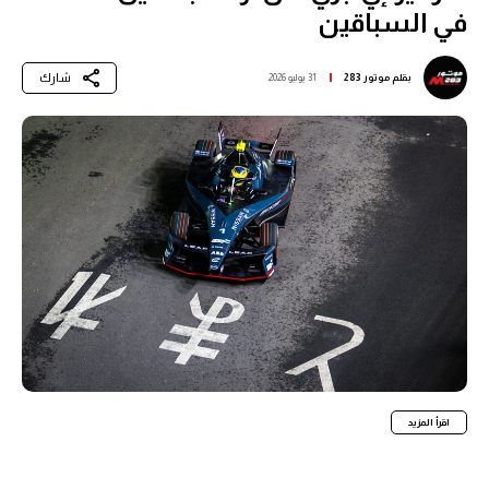
في السباقين
شارك
بقلم
موتور 283
31 يوليو 2026
اقرأ المزيد