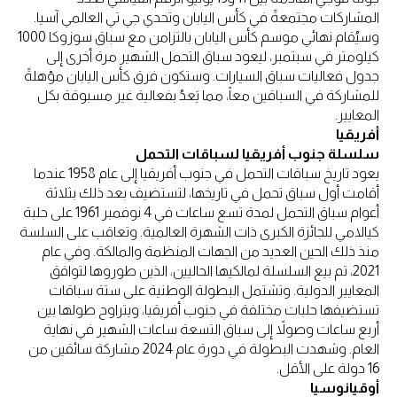
المشاركات مجتمعةً في كأس اليابان وتحدي جي تي العالمي آسيا.
وسيُقام نهائي موسم كأس اليابان بالتزامن مع سباق سوزوكا 1000
كيلومتر في سبتمبر، ليعود سباق التحمل الشهير مرة أخرى إلى
جدول فعاليات سباق السيارات. وستكون فرق كأس اليابان مؤهلةً
للمشاركة في السباقين معاً، مما يَعدُ بفعالية غير مسبوقة بكل
المعايير.
أفريقيا
سلسلة جنوب أفريقيا لسباقات التحمل
يعود تاريخ سباقات التحمل في جنوب أفريقيا إلى عام 1958 عندما
أقامت أول سباق تحمل في تاريخها، لتستضيف بعد ذلك بثلاثة
أعوام سباق التحمل لمدة تسع ساعات في 4 نوفمبر 1961 على حلبة
كيالامي للجائزة الكبرى ذات الشهرة العالمية. وتعاقب على السلسة
منذ ذلك الحين العديد من الجهات المنظمة والمالكة. وفي عام
2021، تم بيع السلسلة لمالكيها الحاليين، الذين طوروها لتوافق
المعايير الدولية. وتشتمل البطولة الوطنية على ستة سباقات
تستضيفها حلبات مختلفة في جنوب أفريقيا، ويتراوح طولها بين
أربع ساعات وصولاً إلى سباق التسعة ساعات الشهير في نهاية
العام. وشهدت البطولة في دورة عام 2024 مشاركة سائقين من
16 دولة على الأقل.
أوقيانوسيا