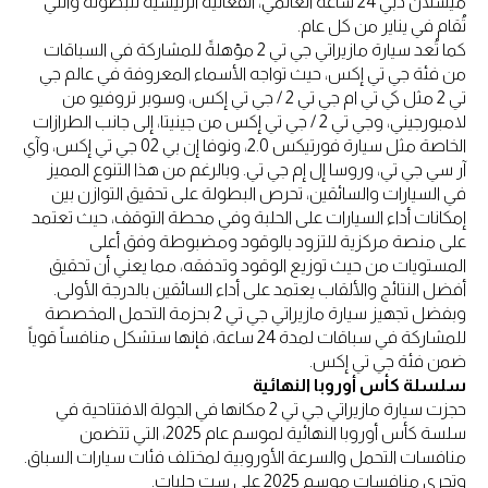
ميشلان دبي 24 ساعة العالمي، الفعالية الرئيسية للبطولة والتي
تُقام في يناير من كل عام.
كما تُعد سيارة مازيراتي جي تي 2 مؤهلةً للمشاركة في السباقات
من فئة جي تي إكس، حيث تواجه الأسماء المعروفة في عالم جي
تي 2 مثل كي تي ام جي تي 2 / جي تي إكس، وسوبر تروفيو من
لامبورجيني، وجي تي 2 / جي تي إكس من جينيتا، إلى جانب الطرازات
الخاصة مثل سيارة فورتيكس 2.0، ونوفا إن بي 02 جي تي إكس، وآي
آر سي جي تي، وروسا إل إم جي تي. وبالرغم من هذا التنوع المميز
في السيارات والسائقين، تحرص البطولة على تحقيق التوازن بين
إمكانات أداء السيارات على الحلبة وفي محطة التوقف، حيث تعتمد
على منصة مركزية للتزود بالوقود ومضبوطة وفق أعلى
المستويات من حيث توزيع الوقود وتدفقه، مما يعني أن تحقيق
أفضل النتائج والألقاب يعتمد على أداء السائقين بالدرجة الأولى.
وبفضل تجهيز سيارة مازيراتي جي تي 2 بحزمة التحمل المخصصة
للمشاركة في سباقات لمدة 24 ساعة، فإنها ستشكل منافساً قوياً
ضمن فئة جي تي إكس.
سلسلة كأس أوروبا النهائية
حجزت سيارة مازيراتي جي تي 2 مكانها في الجولة الافتتاحية في
سلسة كأس أوروبا النهائية لموسم عام 2025، التي تتضمن
منافسات التحمل والسرعة الأوروبية لمختلف فئات سيارات السباق.
وتجري منافسات موسم 2025 على ست حلبات.