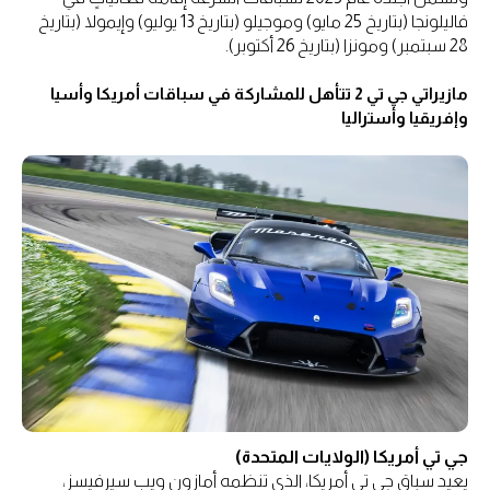
فاليلونجا (بتاريخ 25 مايو) وموجيلو (بتاريخ 13 يوليو) وإيمولا (بتاريخ
28 سبتمبر) ومونزا (بتاريخ 26 أكتوبر).
مازيراتي جي تي 2 تتأهل للمشاركة في سباقات أمريكا وأسيا
وإفريقيا وأستراليا
جي تي أمريكا (الولايات المتحدة)
يعيد سباق جي تي أمريكا، الذي تنظمه أمازون ويب سيرفيسز،