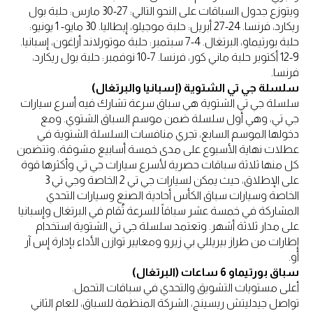
ويتوزع جدول السباقات على النحو التالي: 27-30 مارس: حلبة بول
ريكارد، فرنسا. 24-27 أبريل: حلبة موجيلو، إيطاليا. 30 مايو- 1 يونيو:
حلبة بورتيماو، البرتغال. 4-7 سبتمبر: حلبة موتورلاند أراغون، إسبانيا.
9-12 أكتوبر حلبة ماني كور، فرنسا. 7-10 نوفمبر: حلبة بول ريكارد،
فرنسا.
سلسلة جي تي الشتوية (إسبانيا والبرتغال)
سلسلة جي تي الشتوية هي سباق سرعة تشارك فيه أسرع سيارات
جي تي، وهي أول سلسلة ضمن موسم السباق الشتوي. ومع
دخولها الموسم السابع، تجري منافسات السلسلة الشتوية في
عطلات نهاية الأسبوع على مدى خمسة أسابيع مشوقة، وتتضمن
كل منها ثلاثة سباقات حصرية لأسرع سيارات جي تي وأكثرها قوة
على الإطلاق، حيث يمكن لسيارات جي تي 2 الخاصة وجي تي 3
الخاصة وسيارات سباق الكأس أحادية الصنع وسيارات التحدي
المشاركة في خمسة عشر سباقاً للسرعة تُقام في البرتغال وإسبانيا
على مدار ثلاثة أشهر. وتعتمد سلسلة جي تي الشتوية استخدام
إطارات من طراز بيريللي بي زيرو ومعايير توازن الأداء بإدارة إس آر
أو.
سباق بورتيماو 6 ساعات (البرتغال)
أعلى مستويات التشويق والتحدي في سباقات التحمل.
تواصل جيدليتش ريسينج، الشركة المنظمة للسباق، للعام الثاني