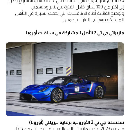
170 سباق سنوياً، وبإجمالي سباقات في عطلة نهاية الأسبوع يصل
إلى أكثر من 100 سباق خلال الفترة بين يناير وديسمبر.
وتوضح القائمة أدناه المنافسات التي نجحت السيارة في التأهل
للمشاركة فيها في القارات الخمس.
مازيراتي جي تي 2 تتأهل للمشاركة في سباقات أوروبا
سلسلة جي تي 2 الأوروبية برعاية بيريللي (أوروبا)
في عام 2023، عادت مازيراتي إلى عالم سباقات جي تي من خلال