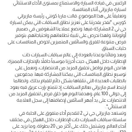
الراغبين في قيادة السيارة والاستمتاع بمستوى الأداء الاستثنائي
لسيارة مازيراتي أثناء المنافسة.
وتعليقاً على هذا الموضوع، قالت ماريا كونتي، رئيسة مازيراتي
كورس: "نفخر بقدرتنا على تعزيز نطاق السباقات التي يمكن لسيارة
جي تي 2 المشاركة فيها. ونضع عملاءنا الشغوفين في صميم
أولوياتنا، ولهذا نحرص على تلبية تطلعاتهم واحتياجاتهم، بتوفير
فرص متنوعة للفرق والسائقين المتميزين لخوض المنافسات على
حلبات السباق.
وبعد وفائنا بوعدنا بالعودة إلى عالم سباقات السيارات ذات
الإطارات داخل الهيكل، حيث أحرزنا موسماً حافلاً بالإنجازات المميزة،
ها نحن اليوم نواصل تحقيق المزيد من الانتصارات، ونعمل على
توسيع نطاق المنافسات التي يمكننا المشاركة فيها، مدفوعين
بالطلبات العديدة التي نتلقاها بشكل دائم للقيام بذلك. ولطالما
ارتبط اسم مازيراتي بعالم السباقات، إذ تتمتع بإرث عريق فيه يعود
إلى حوالي 100 عام، وهدفنا اليوم هو خلق فرص لتحقيق المزيد من
الانتصارات على يد أمهر السائقين لإضافتها إلى سجل العلامة
الاستثنائي".
وتستعد مازيراتي جي تي 2 لتقديم أداء متفوق على الحلبة في
سلسلة سباقات السيارات ذات الإطارات داخل الهيكل في مختلف
أنحاء العالم، ويشتمل ذلك على أكثر من 20 بطولة، وما يزيد على