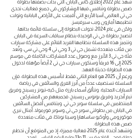
شهد عام 2022 إطلاق كأس اليابان، التي بدأت بصفتها بطولة
ضمن بطولة وتنافس فيها المشاركون في جميع فعاليات تحدي
جي تي العالمي آسيا الأربع التي أُقيمت على الأراضي اليابانية وتولت
تنظيمها أمازون ويب سيرفيسز.
ولكن في عام 2024، تحولت البطولة إلى سلسلة قائمة بذاتها،
لتصبح بطولة جي تي الوحيدة بنظام سباقات السرعة في اليابان.
وتتميز هذه السلسلة بنظامها الفريد القائم على مشاركة سيارات
من فئات متعددة تشمل جي تي 3 وجي تي 4 وجي تي سي، وتُعد
فئة جي تي 3 الأبرز مع وصول عدد المشاركات الكاملة في موسم
2025 إلى 16 فريقاً وستكون سيارات جي تي 2 أيضاً مؤهلة لدخول
هذه البطولة حديثة العهد.
ورغم أن 2025 هو العام الثاني فقط لتأسيس هذه البطولة، فإن
السلسلة تستضيف عدداً من أبرز الفرق والسائقين في رياضة
السيارات المحلية. وتتألق أسماء بارزة مثل كيه-تيونز ريسينج وفريق
تيم أبجريد وفريق بونوس ريسينج، فجميعهم من المشاركين
المنتظمين في سلسلة سوبر جي تي. ويتنافس أفضل السائقين
في اليابان من بطولتي سوبر جي تي وسوبر فورمولا، أمثال نيري
فوكوزومي وأوكيو ساساهارا وسيتا نوناكا، في فئات متعددة
ضمن هذه البطولة.
وتشهد أجندة عام 2025 فعالية مميزة، إذ من المتوقع أن تحطم
جولة فوجي القادمة بين 11 و13 يوليو الرقم القياسي لعدد