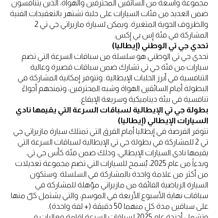
مجموعة واسعة من السائقين المحترفين والهواة، الذين يتنافسون
ضمن العديد من فئات السيارات على حلبة تشتهر بالتعقيدات الفنية
والظروف الجوية المتغيرة. ويمكن لسيارة مازيراتي جي تي 2
المشاركة في فئة إس بي إكس.
تحدي جي تي الوطني (إيطاليا)
تحدي جي تي الوطني هو سلسلة من سباقات السرعة التي تضم
سيارات من فئة جي تي تشارك ضمن سباقات قصيرة وعالية
التنافسية في أبرز الحلبات الإيطالية. وتتوفر إمكانية المشاركة في
البطولة أمام السائقين الهواة وشبه المحترفين، وتمنحهم أجواءً
تنافسية في بيئة ديناميكية وسريعة الإيقاع.
بطولة جي تي الإيطالية لسباقات السرعة التي يقيمها نادي
السيارات الإيطالي (إيطاليا)
تتوفر الفرصة في إيطاليا أمام الفرق التي تمتلك سيارة مازيراتي جي
تي 2 للمشاركة في بطولة جي تي الإيطالية لسباقات السرعة التي
يقيمها نادي السيارات الإيطالي، وذلك ضمن فئة كأس جي تي.
وبدءاً من عام 2025، يُسمح للسيارات التي تضم مجموعة تعديلات
من أكثر من علامة واحدة بالمشاركة في السلسلة. وستكون
السيارة الرياضية الفائقة من مازيراتي مؤهلة للمشاركة في
سباقات نهاية الأسبوع الأربعة في الموسم، والتي يشتمل كلٌ منها
على سباقين مدة كلٍ منهما 50 دقيقة (+ لفة واحدة).
وتشمل أجندة عام 2025 لسباقات السرعة إقامة فعالياتٍ في