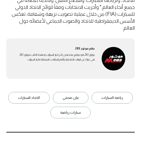
للاتحاد، ولرياضة السيارات، ولقطاع التنقل، ولأندية أعضائنا في
جميع أنحاء العالم." وأجريت الانتخابات وفقاً للوائح الاتحاد الدولي
للسيارات (FIA) من خلال عملية تصويت نزيهة وشفافة، تعكس
الأسس الديمقراطية للاتحاد والصوت الجماعي لأعضائه حول
العالم.
بقلم
موتور 283
موتور 283 هو موقع متخصص بأخر اخبار السيارات وصفحة الكاتب لموتور 283
هي عبارة عن اليبانات الصحفية وأهم المقالات المتعلقة باخبار السيارات
رياضة السيارات
بيان صحفي
الاتحاد للسيارات
سيارات رياضية