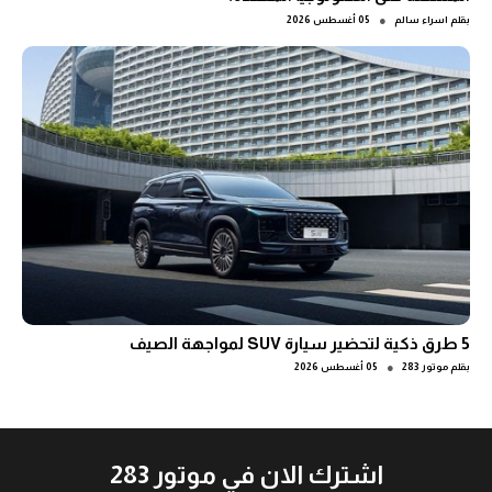
●
بقلم
اسراء سالم
05 أغسطس 2026
5 طرق ذكية لتحضير سيارة SUV لمواجهة الصيف
●
بقلم
موتور 283
05 أغسطس 2026
اشترك الان في موتور 283