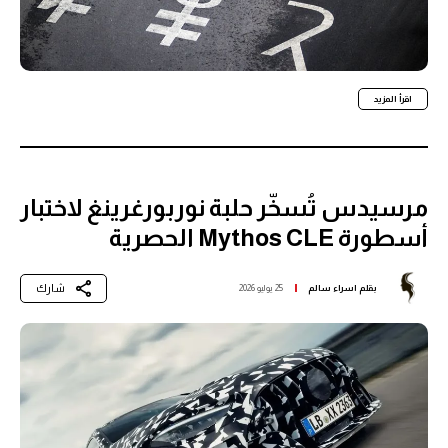
اقرأ المزيد
مرسيدس تُسخّر حلبة نوربورغرينغ لاختبار
أسطورة Mythos CLE الحصرية
شارك
بقلم
اسراء سالم
25 يوليو 2026