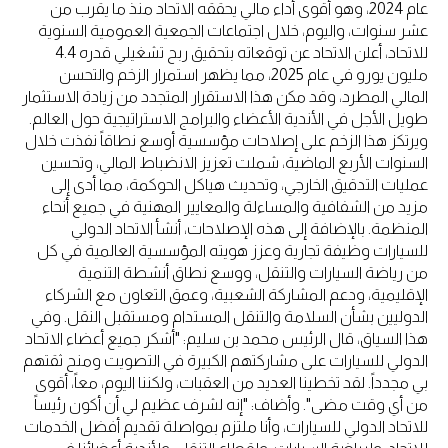
عام 2024، وهو أقوى أداء مالي يحققه الاتحاد منذ ما يقرب من
عشر سنوات، واليوم، خلال اجتماعات الجمعية العمومية السنوية
للاتحاد، أعلن الاتحاد عن توقعاته بتحقيق ربح تشغيلي قدره 4.4
مليون يورو في عام 2025، مما يظهر استمرار الزخم والتحسن
المالي المطرد، وقد مكن هذا الاستقرار المتجدد من زيادة الاستثمار
طويل الأجل في الأندية الأعضاء والبرامج الاستراتيجية حول العالم.
ويرتكز هذا الزخم على إصلاحات مؤسسية أوسع نطاقاً نفذت خلال
السنوات الأربع الماضية، شملت تعزيز الانضباط المالي، وتحسين
عمليات التدقيق الخارجي، وتحديث هياكل الحوكمة، مما أدى إلى
مزيد من الشفافية والمساءلة والمعايير المهنية في جميع أنحاء
المنظمة. بالإضافة إلى هذه الإصلاحات، أنشأ الاتحاد الدولي
للسيارات وظيفة تجارية وعزز هويته المؤسسية العالمية في كل
من رياضة السيارات والتنقل، ووسع نطاق أنشطة التنمية
الإقليمية، ودعم المشاركة الشعبية، وعمق التعاون مع الشركاء
الدوليين بشأن السلامة والتنقل المستدام ومستقبل النقل. وفي
هذا السياق، قال الرئيس محمد بن سليم: "أشكر جميع أعضاء الاتحاد
الدولي للسيارات على مشاركتهم الكبيرة في التصويت ومنح ثقتهم
بي مجدداً. لقد تخطينا العديد من العقبات، ولكننا اليوم، معاً، أقوى
من أي وقت مضى". وأضاف: "إنه لشرف عظيم لي أن أكون رئيساً
للاتحاد الدولي للسيارات، وأنا ملتزم بمواصلة تقديم أفضل الخدمات