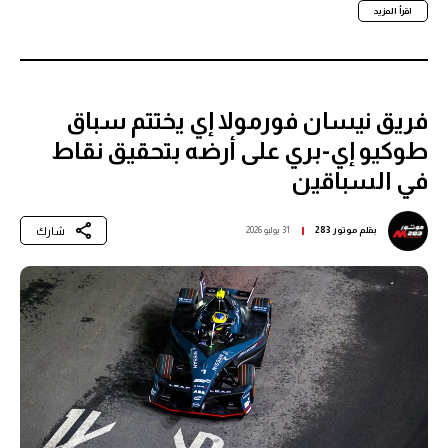
اقرأ المزيد
فريق نيسان فورمولا إي يختتم سباق
طوكيو إي-بري على أرضه بتحقيق نقاط
في السباقين
شارك
بقلم
موتور 283
31 يوليو 2026