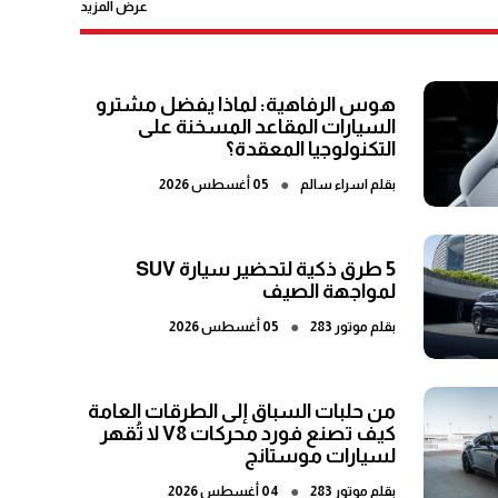
عرض المزيد
هوس الرفاهية: لماذا يفضل مشترو
السيارات المقاعد المسخنة على
التكنولوجيا المعقدة؟
●
بقلم
اسراء سالم
05 أغسطس 2026
5 طرق ذكية لتحضير سيارة SUV
لمواجهة الصيف
●
بقلم
موتور 283
05 أغسطس 2026
من حلبات السباق إلى الطرقات العامة
كيف تصنع فورد محركات V8 لا تُقهر
لسيارات موستانج
●
بقلم
موتور 283
04 أغسطس 2026