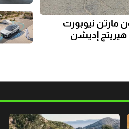
 مارتن نيوبورت
يريتج إديشن