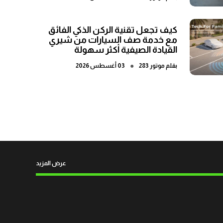
كيف تجعل تقنية الركن الذكي الفائق
مع خدمة صف السيارات من شيري
القيادة الصيفية أكثر سهولة
●
بقلم
موتور 283
03 أغسطس 2026
عرض المزيد